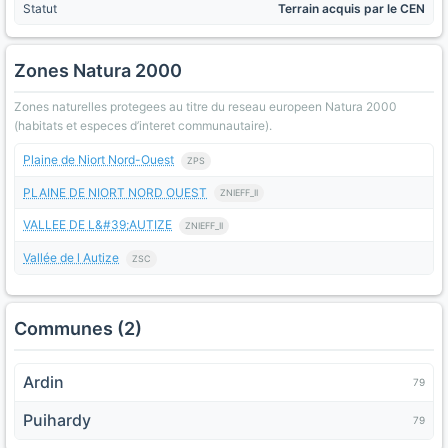
Statut
Terrain acquis par le CEN
Zones Natura 2000
Zones naturelles protegees au titre du reseau europeen Natura 2000
(habitats et especes d’interet communautaire).
Plaine de Niort Nord-Ouest
ZPS
PLAINE DE NIORT NORD OUEST
ZNIEFF_II
VALLEE DE L&#39;AUTIZE
ZNIEFF_II
Vallée de l Autize
ZSC
Communes (2)
Ardin
79
Puihardy
79