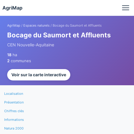
Panneau de gestion des cookies
AgriMap
AgriMap
/
Espaces naturels
/ Bocage du Saumort et Affluents
Bocage du Saumort et Affluents
CEN Nouvelle-Aquitaine
18
ha
2
communes
Voir sur la carte interactive
Localisation
Présentation
Chiffres clés
Informations
Natura 2000