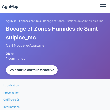
Panneau de gestion des cookies
AgriMap
AgriMap
/
Espaces naturels
/ Bocage et Zones Humides de Saint-sulpice_mc
Bocage et Zones Humides de Saint-
sulpice_mc
CEN Nouvelle-Aquitaine
28
ha
1
communes
Voir sur la carte interactive
Localisation
Présentation
Chiffres clés
Informations