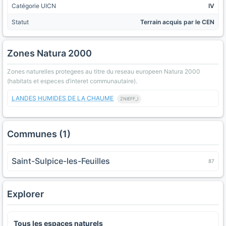
Catégorie UICN
IV
Statut
Terrain acquis par le CEN
Zones Natura 2000
Zones naturelles protegees au titre du reseau europeen Natura 2000
(habitats et especes d’interet communautaire).
LANDES HUMIDES DE LA CHAUME
ZNIEFF_I
Communes (1)
Saint-Sulpice-les-Feuilles
87
Explorer
Tous les espaces naturels