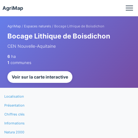
Panneau de gestion des cookies
AgriMap
AgriMap
/
Espaces naturels
/ Bocage Lithique de Boisdichon
Bocage Lithique de Boisdichon
CEN Nouvelle-Aquitaine
6
ha
1
communes
Voir sur la carte interactive
Localisation
Présentation
Chiffres clés
Informations
Natura 2000