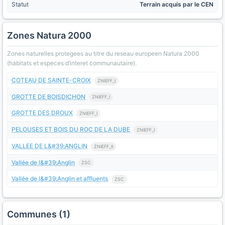
Statut
Terrain acquis par le CEN
Zones Natura 2000
Zones naturelles protegees au titre du reseau europeen Natura 2000
(habitats et especes d’interet communautaire).
COTEAU DE SAINTE-CROIX
ZNIEFF_I
GROTTE DE BOISDICHON
ZNIEFF_I
GROTTE DES DROUX
ZNIEFF_I
PELOUSES ET BOIS DU ROC DE LA DUBE
ZNIEFF_I
VALLEE DE L&#39;ANGLIN
ZNIEFF_II
Vallée de l&#39;Anglin
ZSC
Vallée de l&#39;Anglin et affluents
ZSC
Communes (1)