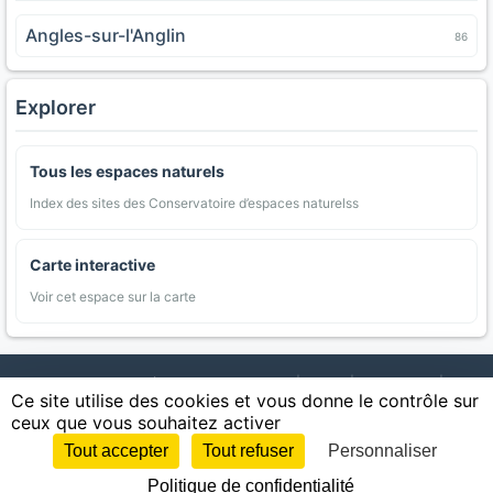
Angles-sur-l'Anglin
86
Explorer
Tous les espaces naturels
Index des sites des Conservatoire d’espaces naturelss
Carte interactive
Voir cet espace sur la carte
AgriMap — Données agricoles ouvertes
|
Carte
|
Communes
|
Ce site utilise des cookies et vous donne le contrôle sur
Appellations
|
Regions
|
Cultures
|
Zones protégées
|
Forets
|
ceux que vous souhaitez activer
Littoral
|
Espaces naturels
|
Statistiques
|
Contact
|
Mentions légales
|
Confidentialite
|
CGU
|
CGV
|
Cookies
Tout accepter
Tout refuser
Personnaliser
Sources : IGN, INSEE, Météo-France, SAFER, INRAE, BRGM, INAO, Ministère de
Politique de confidentialité
l'Agriculture