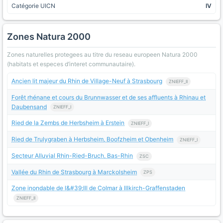
Catégorie UICN
IV
Zones Natura 2000
Zones naturelles protegees au titre du reseau europeen Natura 2000
(habitats et especes d’interet communautaire).
Ancien lit majeur du Rhin de Village-Neuf à Strasbourg
ZNIEFF_II
Forêt rhénane et cours du Brunnwasser et de ses affluents à Rhinau et
Daubensand
ZNIEFF_I
Ried de la Zembs de Herbsheim à Erstein
ZNIEFF_I
Ried de Trulygraben à Herbsheim, Boofzheim et Obenheim
ZNIEFF_I
Secteur Alluvial Rhin-Ried-Bruch, Bas-Rhin
ZSC
Vallée du Rhin de Strasbourg à Marckolsheim
ZPS
Zone inondable de l&#39;Ill de Colmar à Illkirch-Graffenstaden
ZNIEFF_II