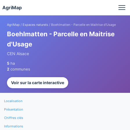
Panneau de gestion des cookies
AgriMap
AgriMap
/
Espaces naturels
/ Boehlmatten - Parcelle en Maitrise d'Usage
Boehlmatten - Parcelle en Maitrise
d'Usage
CEN Alsace
5
ha
2
communes
Voir sur la carte interactive
Localisation
Présentation
Chiffres clés
Informations