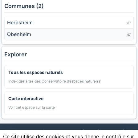
Communes (2)
Herbsheim
67
Obenheim
67
Explorer
Tous les espaces naturels
Index des sites des Conservatoire d’espaces naturelss
Carte interactive
Voir cet espace sur la carte
AgriMap — Données agricoles ouvertes
|
Carte
|
Communes
|
Ce site utilise des cookies et vous donne le contrôle sur
Appellations
|
Regions
|
Cultures
|
Zones protégées
|
Forets
|