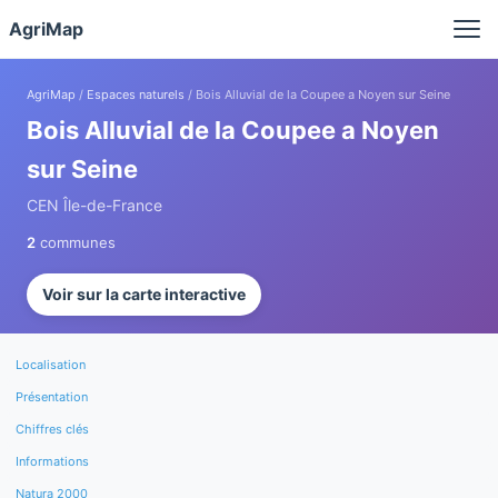
Panneau de gestion des cookies
AgriMap
AgriMap
/
Espaces naturels
/ Bois Alluvial de la Coupee a Noyen sur Seine
Bois Alluvial de la Coupee a Noyen
sur Seine
CEN Île-de-France
2
communes
Voir sur la carte interactive
Localisation
Présentation
Chiffres clés
Informations
Natura 2000