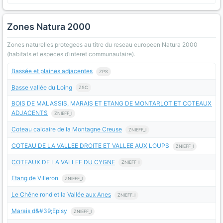
Zones Natura 2000
Zones naturelles protegees au titre du reseau europeen Natura 2000
(habitats et especes d’interet communautaire).
Bassée et plaines adjacentes
ZPS
Basse vallée du Loing
ZSC
BOIS DE MALASSIS, MARAIS ET ETANG DE MONTARLOT ET COTEAUX
ADJACENTS
ZNIEFF_I
Coteau calcaire de la Montagne Creuse
ZNIEFF_I
COTEAU DE LA VALLEE DROITE ET VALLEE AUX LOUPS
ZNIEFF_I
COTEAUX DE LA VALLEE DU CYGNE
ZNIEFF_I
Etang de Villeron
ZNIEFF_I
Le Chêne rond et la Vallée aux Anes
ZNIEFF_I
Marais d&#39;Episy
ZNIEFF_I