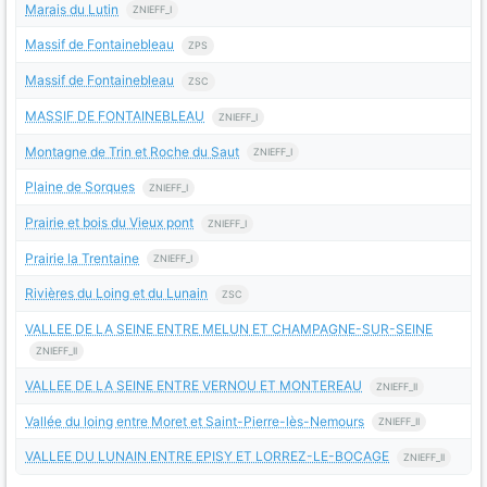
Marais du Lutin
ZNIEFF_I
Massif de Fontainebleau
ZPS
Massif de Fontainebleau
ZSC
MASSIF DE FONTAINEBLEAU
ZNIEFF_I
Montagne de Trin et Roche du Saut
ZNIEFF_I
Plaine de Sorques
ZNIEFF_I
Prairie et bois du Vieux pont
ZNIEFF_I
Prairie la Trentaine
ZNIEFF_I
Rivières du Loing et du Lunain
ZSC
VALLEE DE LA SEINE ENTRE MELUN ET CHAMPAGNE-SUR-SEINE
ZNIEFF_II
VALLEE DE LA SEINE ENTRE VERNOU ET MONTEREAU
ZNIEFF_II
Vallée du loing entre Moret et Saint-Pierre-lès-Nemours
ZNIEFF_II
VALLEE DU LUNAIN ENTRE EPISY ET LORREZ-LE-BOCAGE
ZNIEFF_II