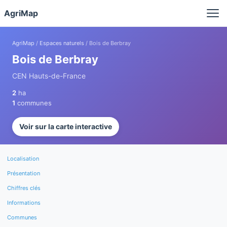
Panneau de gestion des cookies
AgriMap
AgriMap
/
Espaces naturels
/ Bois de Berbray
Bois de Berbray
CEN Hauts-de-France
2
ha
1
communes
Voir sur la carte interactive
Localisation
Présentation
Chiffres clés
Informations
Communes