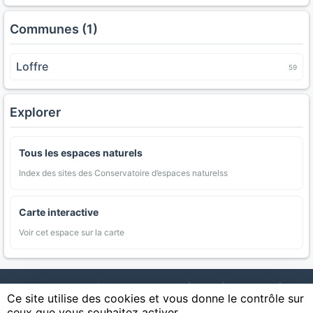
Communes (1)
Loffre
59
Explorer
Tous les espaces naturels
Index des sites des Conservatoire d’espaces naturelss
Carte interactive
Voir cet espace sur la carte
AgriMap — Données agricoles ouvertes
|
Carte
|
Communes
|
Ce site utilise des cookies et vous donne le contrôle sur
Appellations
|
Regions
|
Cultures
|
Zones protégées
|
Forets
|
ceux que vous souhaitez activer