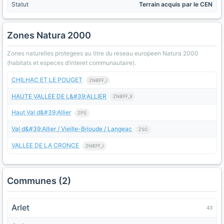
Statut
Terrain acquis par le CEN
Zones Natura 2000
Zones naturelles protegees au titre du reseau europeen Natura 2000
(habitats et especes d’interet communautaire).
CHILHAC ET LE POUGET
ZNIEFF_I
HAUTE VALLEE DE L&#39;ALLIER
ZNIEFF_II
Haut Val d&#39;Allier
ZPS
Val d&#39;Allier / Vieille-Brioude / Langeac
ZSC
VALLEE DE LA CRONCE
ZNIEFF_I
Communes (2)
Arlet
43