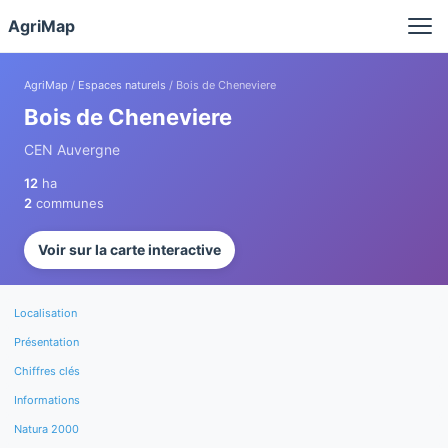
Panneau de gestion des cookies
AgriMap
AgriMap
/
Espaces naturels
/ Bois de Cheneviere
Bois de Cheneviere
CEN Auvergne
12
ha
2
communes
Voir sur la carte interactive
Localisation
Présentation
Chiffres clés
Informations
Natura 2000