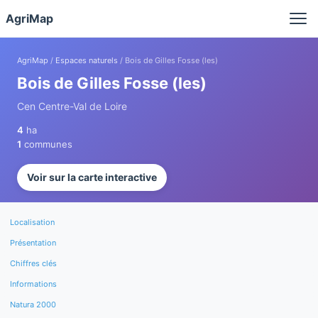
Panneau de gestion des cookies
AgriMap
AgriMap
/
Espaces naturels
/ Bois de Gilles Fosse (les)
Bois de Gilles Fosse (les)
Cen Centre-Val de Loire
4
ha
1
communes
Voir sur la carte interactive
Localisation
Présentation
Chiffres clés
Informations
Natura 2000