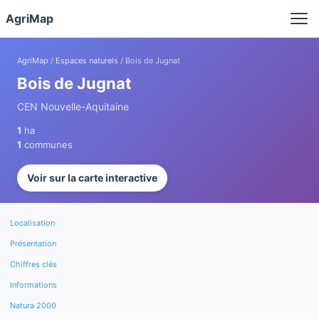
Panneau de gestion des cookies
AgriMap
AgriMap
/
Espaces naturels
/ Bois de Jugnat
Bois de Jugnat
CEN Nouvelle-Aquitaine
1
ha
1
communes
Voir sur la carte interactive
Localisation
Présentation
Chiffres clés
Informations
Natura 2000