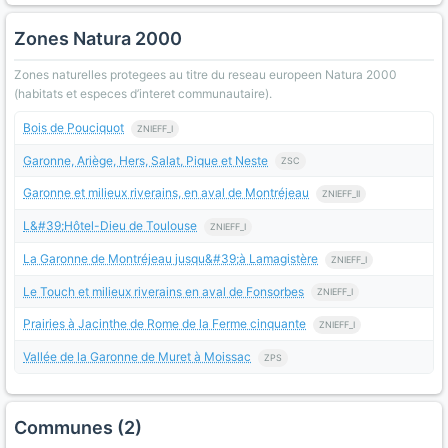
Zones Natura 2000
Zones naturelles protegees au titre du reseau europeen Natura 2000
(habitats et especes d’interet communautaire).
Bois de Pouciquot
ZNIEFF_I
Garonne, Ariège, Hers, Salat, Pique et Neste
ZSC
Garonne et milieux riverains, en aval de Montréjeau
ZNIEFF_II
L&#39;Hôtel-Dieu de Toulouse
ZNIEFF_I
La Garonne de Montréjeau jusqu&#39;à Lamagistère
ZNIEFF_I
Le Touch et milieux riverains en aval de Fonsorbes
ZNIEFF_I
Prairies à Jacinthe de Rome de la Ferme cinquante
ZNIEFF_I
Vallée de la Garonne de Muret à Moissac
ZPS
Communes (2)