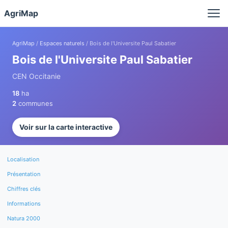
Panneau de gestion des cookies
AgriMap
AgriMap
/
Espaces naturels
/ Bois de l'Universite Paul Sabatier
Bois de l'Universite Paul Sabatier
CEN Occitanie
18
ha
2
communes
Voir sur la carte interactive
Localisation
Présentation
Chiffres clés
Informations
Natura 2000