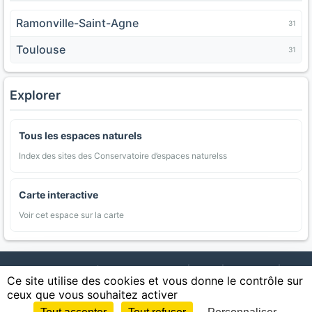
Ramonville-Saint-Agne
31
Toulouse
31
Explorer
Tous les espaces naturels
Index des sites des Conservatoire d’espaces naturelss
Carte interactive
Voir cet espace sur la carte
AgriMap — Données agricoles ouvertes
|
Carte
|
Communes
|
Ce site utilise des cookies et vous donne le contrôle sur
Appellations
|
Regions
|
Cultures
|
Zones protégées
|
Forets
|
ceux que vous souhaitez activer
Littoral
|
Espaces naturels
|
Statistiques
|
Contact
|
Mentions légales
|
Confidentialite
|
CGU
|
CGV
|
Cookies