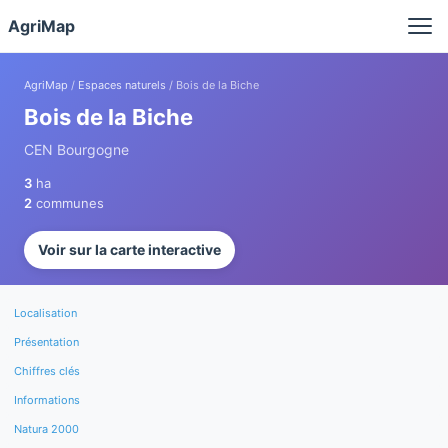
Panneau de gestion des cookies
AgriMap
AgriMap
/
Espaces naturels
/ Bois de la Biche
Bois de la Biche
CEN Bourgogne
3
ha
2
communes
Voir sur la carte interactive
Localisation
Présentation
Chiffres clés
Informations
Natura 2000