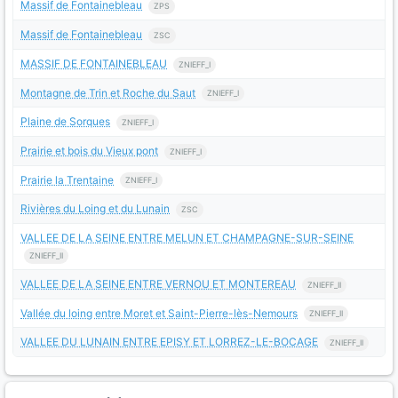
Massif de Fontainebleau
ZPS
Massif de Fontainebleau
ZSC
MASSIF DE FONTAINEBLEAU
ZNIEFF_I
Montagne de Trin et Roche du Saut
ZNIEFF_I
Plaine de Sorques
ZNIEFF_I
Prairie et bois du Vieux pont
ZNIEFF_I
Prairie la Trentaine
ZNIEFF_I
Rivières du Loing et du Lunain
ZSC
VALLEE DE LA SEINE ENTRE MELUN ET CHAMPAGNE-SUR-SEINE
ZNIEFF_II
VALLEE DE LA SEINE ENTRE VERNOU ET MONTEREAU
ZNIEFF_II
Vallée du loing entre Moret et Saint-Pierre-lès-Nemours
ZNIEFF_II
VALLEE DU LUNAIN ENTRE EPISY ET LORREZ-LE-BOCAGE
ZNIEFF_II