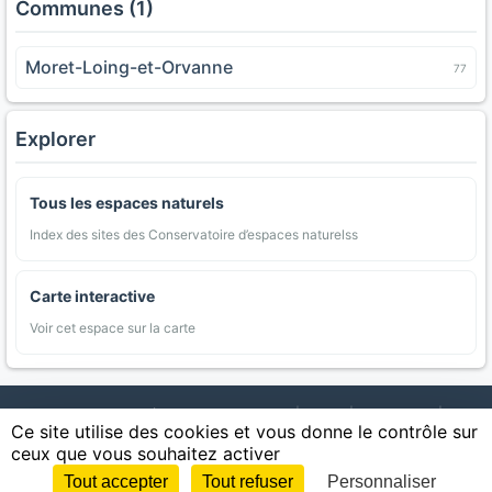
Communes (1)
Moret-Loing-et-Orvanne
77
Explorer
Tous les espaces naturels
Index des sites des Conservatoire d’espaces naturelss
Carte interactive
Voir cet espace sur la carte
AgriMap — Données agricoles ouvertes
|
Carte
|
Communes
|
Ce site utilise des cookies et vous donne le contrôle sur
Appellations
|
Regions
|
Cultures
|
Zones protégées
|
Forets
|
ceux que vous souhaitez activer
Littoral
|
Espaces naturels
|
Statistiques
|
Contact
|
Mentions légales
|
Confidentialite
|
CGU
|
CGV
|
Cookies
Tout accepter
Tout refuser
Personnaliser