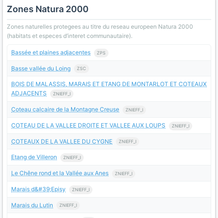
Zones Natura 2000
Zones naturelles protegees au titre du reseau europeen Natura 2000
(habitats et especes d’interet communautaire).
Bassée et plaines adjacentes
ZPS
Basse vallée du Loing
ZSC
BOIS DE MALASSIS, MARAIS ET ETANG DE MONTARLOT ET COTEAUX
ADJACENTS
ZNIEFF_I
Coteau calcaire de la Montagne Creuse
ZNIEFF_I
COTEAU DE LA VALLEE DROITE ET VALLEE AUX LOUPS
ZNIEFF_I
COTEAUX DE LA VALLEE DU CYGNE
ZNIEFF_I
Etang de Villeron
ZNIEFF_I
Le Chêne rond et la Vallée aux Anes
ZNIEFF_I
Marais d&#39;Episy
ZNIEFF_I
Marais du Lutin
ZNIEFF_I