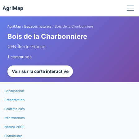
Panneau de gestion des cookies
AgriMap
AgriMap
/
Espaces naturels
/ Bois de la Charbonniere
Bois de la Charbonniere
CEN Île-de-France
1
communes
Voir sur la carte interactive
Localisation
Présentation
Chiffres clés
Informations
Natura 2000
Communes