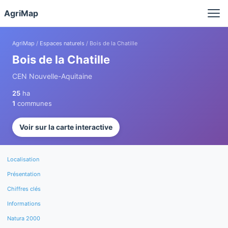
Panneau de gestion des cookies
AgriMap
AgriMap
/
Espaces naturels
/ Bois de la Chatille
Bois de la Chatille
CEN Nouvelle-Aquitaine
25
ha
1
communes
Voir sur la carte interactive
Localisation
Présentation
Chiffres clés
Informations
Natura 2000