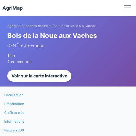
Panneau de gestion des cookies
AgriMap
AgriMap
/
Espaces naturels
/ Bois de la Noue aux Vaches
Bois de la Noue aux Vaches
CEN Île-de-France
1
ha
2
communes
Voir sur la carte interactive
Localisation
Présentation
Chiffres clés
Informations
Natura 2000