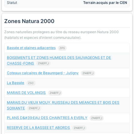
Statut
Terrain acquis par le CEN
Zones Natura 2000
Zones naturelles protegees au titre du reseau europeen Natura 2000
(habitats et especes d’interet communautaire).
Bassée et plaines adjacentes
ZPS
BOISEMENTS ET ZONES HUMIDES DES SAUVAGEONS ET DE
CHASSE-FOINS
ZNIEFF_I
Coteaux calcaires de Beauregard - Jutigny
ZNIEFF_I
La Bassée
ZSC
MARAIS DE VOLANGIS
ZNIEFF_I
MARAIS DU VIEUX MOUY, RUISSEAU DES MEANCES ET BOIS DES
SOIXANTE
ZNIEFF_I
PLANS D&#39;EAU DES CHAINTRES A EVERLY
ZNIEFF_I
RESERVE DE LA BASSEE ET ABORDS
ZNIEFF_I