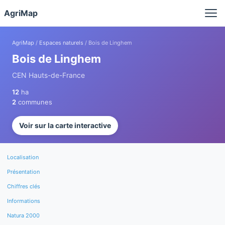
Panneau de gestion des cookies
AgriMap
AgriMap
/
Espaces naturels
/ Bois de Linghem
Bois de Linghem
CEN Hauts-de-France
12
ha
2
communes
Voir sur la carte interactive
Localisation
Présentation
Chiffres clés
Informations
Natura 2000