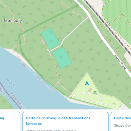
ha)
Carte de l'historique des transactions
Carte des
foncières
Sieges d'e