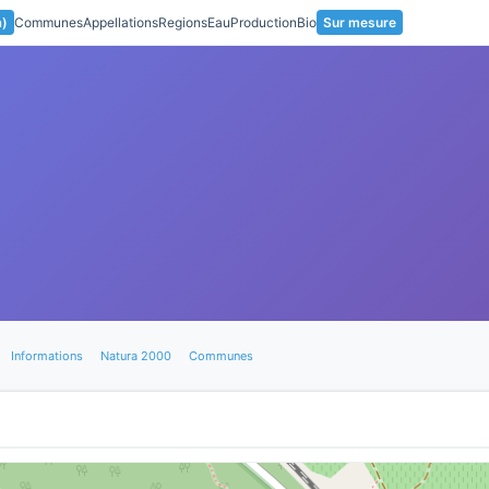
a)
Communes
Appellations
Regions
Eau
Production
Bio
Sur mesure
Informations
Natura 2000
Communes