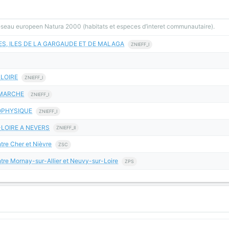
reseau europeen Natura 2000 (habitats et especes d’interet communautaire).
GES, ILES DE LA GARGAUDE ET DE MALAGA
ZNIEFF_I
-LOIRE
ZNIEFF_I
 MARCHE
ZNIEFF_I
OPHYSIQUE
ZNIEFF_I
-LOIRE A NEVERS
ZNIEFF_II
ntre Cher et Nièvre
ZSC
entre Mornay-sur-Allier et Neuvy-sur-Loire
ZPS