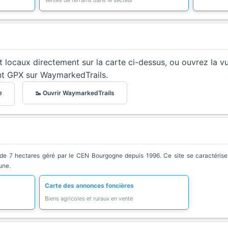
Ventes de terrains dans le secteur
et locaux directement sur la carte ci-dessus, ou ouvrez la v
nt GPX sur WaymarkedTrails.
🥾 Ouvrir WaymarkedTrails
e
e 7 hectares géré par le CEN Bourgogne depuis 1996. Ce site se caractérise pa
une.
Carte des annonces foncières
Biens agricoles et ruraux en vente