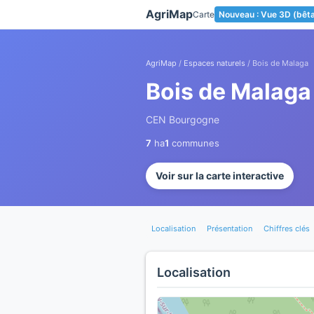
Panneau de gestion des cookies
AgriMap
Carte
Nouveau : Vue 3D (bêt
AgriMap
/
Espaces naturels
/ Bois de Malaga
Bois de Malaga
CEN Bourgogne
7
ha
1
communes
Voir sur la carte interactive
Localisation
Présentation
Chiffres clés
Localisation