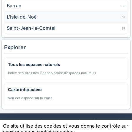
Barran
32
L'Isle-de-Noé
32
Saint-Jean-le-Comtal
32
Explorer
Tous les espaces naturels
Index des sites des Conservatoire d’espaces naturelss
Carte interactive
Voir cet espace sur la carte
AgriMap — Données agricoles ouvertes
|
Carte
|
Communes
|
Ce site utilise des cookies et vous donne le contrôle sur
Appellations
|
Regions
|
Cultures
|
Zones protégées
|
Forets
|
ceux que vous souhaitez activer