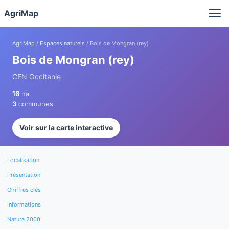
Panneau de gestion des cookies
AgriMap
AgriMap
/
Espaces naturels
/ Bois de Mongran (rey)
Bois de Mongran (rey)
CEN Occitanie
16
ha
3
communes
Voir sur la carte interactive
Localisation
Présentation
Chiffres clés
Informations
Natura 2000