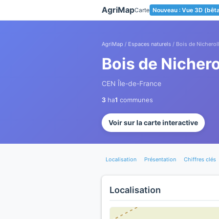
Panneau de gestion des cookies
AgriMap
Carte
Nouveau : Vue 3D (bêt
AgriMap
/
Espaces naturels
/ Bois de Nicherol
Bois de Nichero
CEN Île-de-France
3
ha
1
communes
Voir sur la carte interactive
Localisation
Présentation
Chiffres clés
Localisation