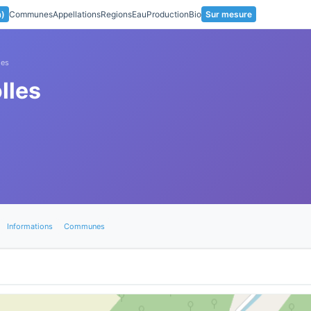
a)
Communes
Appellations
Regions
Eau
Production
Bio
Sur mesure
les
lles
Informations
Communes