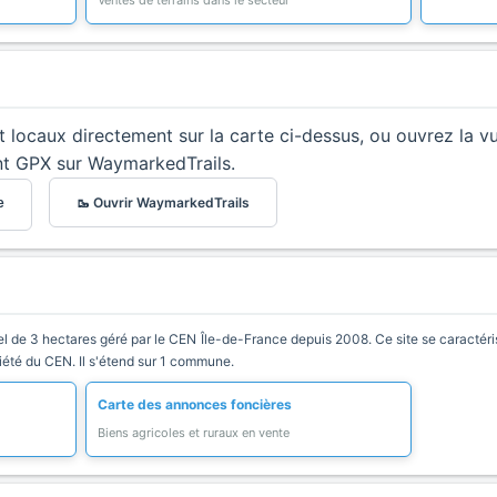
Ventes de terrains dans le secteur
et locaux directement sur la carte ci-dessus, ou ouvrez la v
nt GPX sur WaymarkedTrails.
🥾 Ouvrir WaymarkedTrails
e
l de 3 hectares géré par le CEN Île-de-France depuis 2008. Ce site se caractérise 
riété du CEN. Il s'étend sur 1 commune.
Carte des annonces foncières
Biens agricoles et ruraux en vente