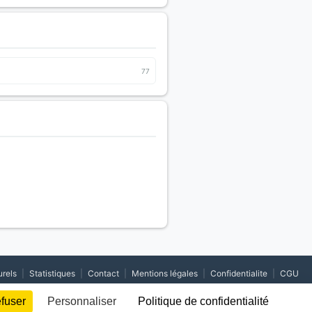
77
urels
|
Statistiques
|
Contact
|
Mentions légales
|
Confidentialite
|
CGU
efuser
Personnaliser
Politique de confidentialité