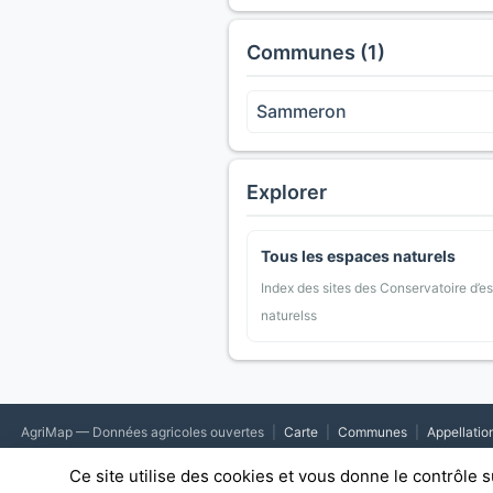
Communes (1)
Sammeron
Explorer
Tous les espaces naturels
Index des sites des Conservatoire d’e
naturelss
AgriMap — Données agricoles ouvertes
|
Carte
|
Communes
|
Appellatio
Ce site utilise des cookies et vous donne le contrôle 