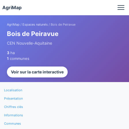
Panneau de gestion des cookies
AgriMap
AgriMap
/
Espaces naturels
/ Bois de Peiravue
Bois de Peiravue
CEN Nouvelle-Aquitaine
3
ha
1
communes
Voir sur la carte interactive
Localisation
Présentation
Chiffres clés
Informations
Communes