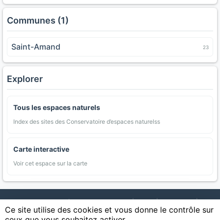
Communes (1)
Saint-Amand
23
Explorer
Tous les espaces naturels
Index des sites des Conservatoire d’espaces naturelss
Carte interactive
Voir cet espace sur la carte
AgriMap — Données agricoles ouvertes
|
Carte
|
Communes
|
Ce site utilise des cookies et vous donne le contrôle sur
Appellations
|
Regions
|
Cultures
|
Zones protégées
|
Forets
|
ceux que vous souhaitez activer