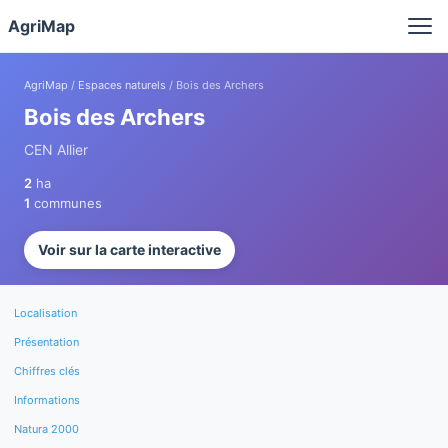
Panneau de gestion des cookies
AgriMap
AgriMap
/
Espaces naturels
/ Bois des Archers
Bois des Archers
CEN Allier
2
ha
1
communes
Voir sur la carte interactive
Localisation
Présentation
Chiffres clés
Informations
Natura 2000