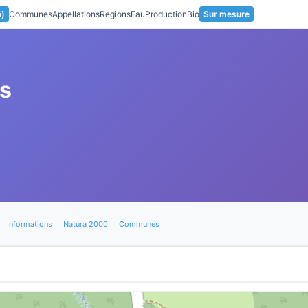
a)
Communes
Appellations
Regions
Eau
Production
Bio
Sur mesure
s
Informations
Natura 2000
Communes