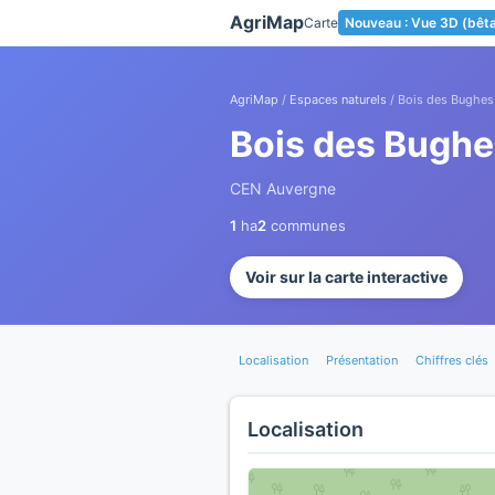
Panneau de gestion des cookies
AgriMap
Carte
Nouveau : Vue 3D (bêt
AgriMap
/
Espaces naturels
/ Bois des Bughes
Bois des Bughe
CEN Auvergne
1
ha
2
communes
Voir sur la carte interactive
Localisation
Présentation
Chiffres clés
Localisation