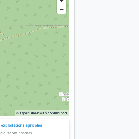
© OpenStreetMap contributors
 exploitations agricoles
xploitations proches