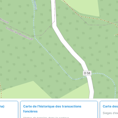
ha)
Carte de l'historique des transactions
Carte des
foncières
Sieges d'e