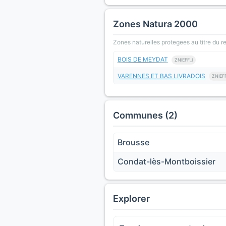
Zones Natura 2000
Zones naturelles protegees au titre du 
BOIS DE MEYDAT
ZNIEFF_I
VARENNES ET BAS LIVRADOIS
ZNIEFF
Communes (2)
Brousse
Condat-lès-Montboissier
Explorer