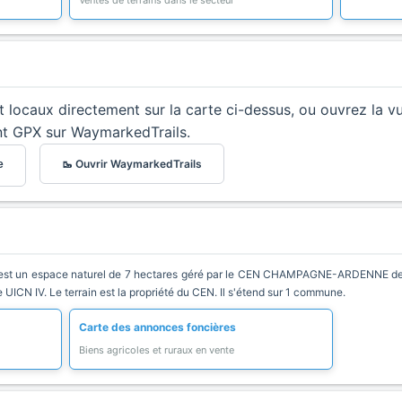
Ventes de terrains dans le secteur
et locaux directement sur la carte ci-dessus, ou ouvrez la v
nt GPX sur WaymarkedTrails.
🥾 Ouvrir WaymarkedTrails
e
c est un espace naturel de 7 hectares géré par le CEN CHAMPAGNE-ARDENNE depu
ie UICN IV. Le terrain est la propriété du CEN. Il s'étend sur 1 commune.
Carte des annonces foncières
Biens agricoles et ruraux en vente