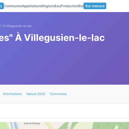
a)
Communes
Appellations
Regions
Eau
Production
Bio
Sur mesure
" À Villegusien-le-lac
es" À Villegusien-le-lac
Informations
Natura 2000
Communes