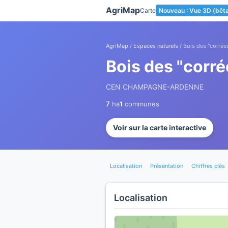
Panneau de gestion des cookies
AgriMap
Carte
Nouveau : Vue 3D (bêt
AgriMap
/
Espaces naturels
/ Bois des "corrées
Bois des "corré
CEN CHAMPAGNE-ARDENNE
7
ha
1
communes
Voir sur la carte interactive
Localisation
Présentation
Chiffres clés
Localisation