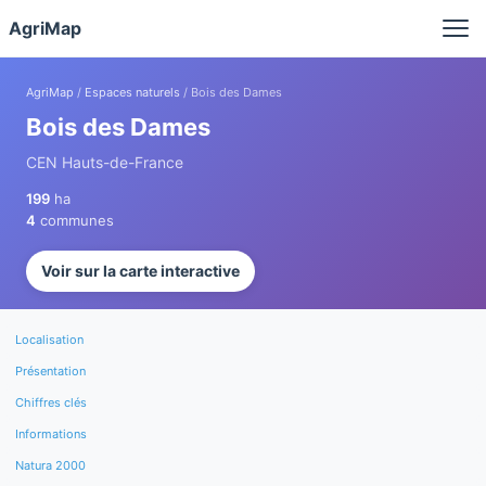
Panneau de gestion des cookies
AgriMap
AgriMap
/
Espaces naturels
/ Bois des Dames
Bois des Dames
CEN Hauts-de-France
199
ha
4
communes
Voir sur la carte interactive
Localisation
Présentation
Chiffres clés
Informations
Natura 2000