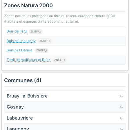
Zones Natura 2000
Zones naturelles protegees au titre du reseau europeen Natura 2000
(habitats et especes d’interet communautaire).
Bois de Féru
ZNIEFF_I
Bois de Lapugnoy
ZNIEFF_I
Bois des Dames
ZNIEFF_I
Terril de Haillicourt et Ruitz
ZNIEFF_I
Communes (4)
Bruay-la-Buissière
62
Gosnay
62
Labeuvrière
62
Lapugnoy
62