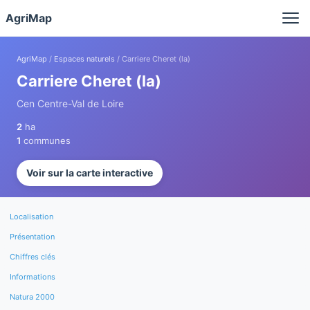
Panneau de gestion des cookies
AgriMap
AgriMap
/
Espaces naturels
/ Carriere Cheret (la)
Carriere Cheret (la)
Cen Centre-Val de Loire
2
ha
1
communes
Voir sur la carte interactive
Localisation
Présentation
Chiffres clés
Informations
Natura 2000