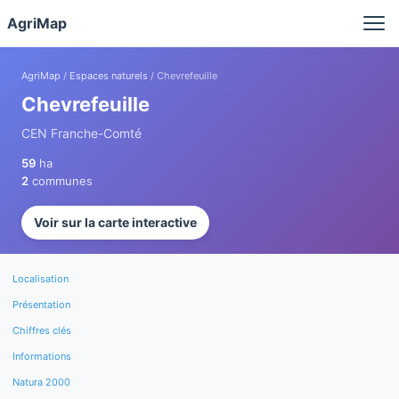
Panneau de gestion des cookies
AgriMap
AgriMap
/
Espaces naturels
/ Chevrefeuille
Chevrefeuille
CEN Franche-Comté
59
ha
2
communes
Voir sur la carte interactive
Localisation
Présentation
Chiffres clés
Informations
Natura 2000