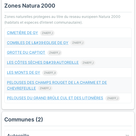
Zones Natura 2000
Zones naturelles protegees au titre du reseau europeen Natura 2000
(habitats et especes d’interet communautaire).
CIMETIÈRE DE GY
ZNIEFF_I
COMBLES DE L&#39;EGLISE DE GY
ZNIEFF_I
GROTTE DU CAPTIOT
ZNIEFF_I
LES CÔTES SÈCHES D&#39;AUTOREILLE
ZNIEFF_I
LES MONTS DE GY
ZNIEFF_II
PELOUSES DES CHAMPS ROUGET DE LA CHARME ET DE
CHEVREFEUILLE
ZNIEFF_I
PELOUSES DU GRAND BRÛLE CUL ET DES LITONIÈRES
ZNIEFF_I
Communes (2)
Autoreille
70