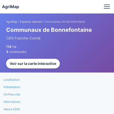
Panneau de gestion des cookies
AgriMap
AgriMap
/
Espaces naturels
/ Communaux de Bonnefontaine
Communaux de Bonnefontaine
CEN Franche-Comté
114
ha
3
communes
Voir sur la carte interactive
Localisation
Présentation
Chiffres clés
Informations
Natura 2000