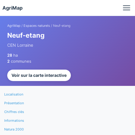
Panneau de gestion des cookies
AgriMap
AgriMap
/
Espaces naturels
/ Neuf-etang
Neuf-etang
CEN Lorraine
28
ha
2
communes
Voir sur la carte interactive
Localisation
Présentation
Chiffres clés
Informations
Natura 2000