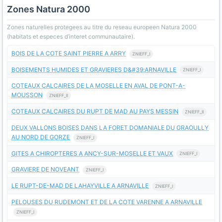
Zones Natura 2000
Zones naturelles protegees au titre du reseau europeen Natura 2000
(habitats et especes d’interet communautaire).
BOIS DE LA COTE SAINT PIERRE A ARRY
ZNIEFF_I
BOISEMENTS HUMIDES ET GRAVIERES D&#39;ARNAVILLE
ZNIEFF_I
COTEAUX CALCAIRES DE LA MOSELLE EN AVAL DE PONT-A-
MOUSSON
ZNIEFF_II
COTEAUX CALCAIRES DU RUPT DE MAD AU PAYS MESSIN
ZNIEFF_II
DEUX VALLONS BOISES DANS LA FORET DOMANIALE DU GRAOULLY
AU NORD DE GORZE
ZNIEFF_I
GITES A CHIROPTERES A ANCY-SUR-MOSELLE ET VAUX
ZNIEFF_I
GRAVIERE DE NOVEANT
ZNIEFF_I
LE RUPT-DE-MAD DE LAHAYVILLE A ARNAVILLE
ZNIEFF_I
PELOUSES DU RUDEMONT ET DE LA COTE VARENNE A ARNAVILLE
ZNIEFF_I