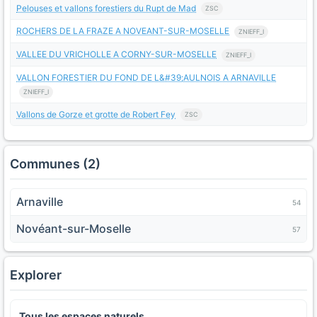
Pelouses et vallons forestiers du Rupt de Mad
ZSC
ROCHERS DE LA FRAZE A NOVEANT-SUR-MOSELLE
ZNIEFF_I
VALLEE DU VRICHOLLE A CORNY-SUR-MOSELLE
ZNIEFF_I
VALLON FORESTIER DU FOND DE L&#39;AULNOIS A ARNAVILLE
ZNIEFF_I
Vallons de Gorze et grotte de Robert Fey
ZSC
Communes (2)
Arnaville
54
Novéant-sur-Moselle
57
Explorer
Tous les espaces naturels