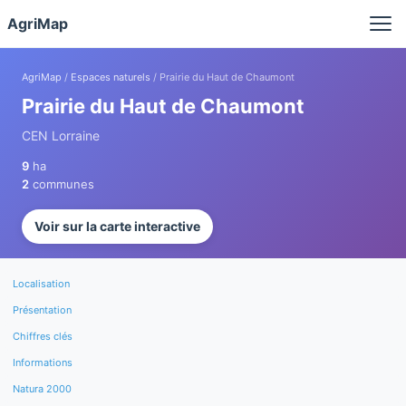
Panneau de gestion des cookies
AgriMap
AgriMap
/
Espaces naturels
/ Prairie du Haut de Chaumont
Prairie du Haut de Chaumont
CEN Lorraine
9
ha
2
communes
Voir sur la carte interactive
Localisation
Présentation
Chiffres clés
Informations
Natura 2000