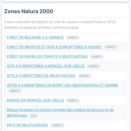
Zones Natura 2000
Zones naturelles protegees au titre du reseau europeen Natura 2000
(habitats et especes d’interet communautaire).
FORET DE BEZANGE-LA-GRANDE
ZNIEFF_I
FORET DE NEUFEYS ET GITE A CHIROPTERES A VOUXEY
ZNIEFF_I
FORET DE RAVIN LES CRANTS A NEUFCHATEAU
ZNIEFF_I
GITE A CHIROPTERES A MONCEL-SUR-SEILLE
ZNIEFF_I
GITE A CHIROPTERES DE NEUFCHATEAU
ZNIEFF_I
GITES A CHIROPTERES DE MONT-LES-NEUFCHATEAU ET SIONNE
ZNIEFF_I
MARAIS DE MONCEL-SUR-SEILLE
ZNIEFF_I
Milieux forestiers et prairies humides des vallées du Mouzon et de
l&#39;Anger
ZSC
PAYS DE NEUFCHATEAU
ZNIEFF_II