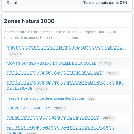
Statut
Terrain acquis par le CEN
Zones Natura 2000
Zones naturelles protegees au titre du reseau europeen Natura 2000
(habitats et especes d’interet communautaire).
BOIS ET CAVES DE LA ZONE CENTRALE (MONTS D&#39;AMBAZAC)
ZNIEFF_I
MONTS D&#39;AMBAZAC ET VALLÉE DE LA COUZE
ZNIEFF_II
SITE A CHAUVES-SOURIS : CAVES ET BOIS DE VALMATE
ZNIEFF_I
SITE À CHAUVES-SOURIS DES MONTS D&#39;AMBAZAC : MOULIN
DE L&#39;AGE
ZNIEFF_I
Tourbière de la source du ruisseau des Dauges
ZSC
TOURBIÈRE DE MALLETY
ZNIEFF_I
TOURBIERE DES DAUGES (MONTS D&#39;AMBAZAC)
ZNIEFF_I
VALLÉE DE LA BOBILANCE DE LAVAUD A LA CONFLUENCE DU
TAURION
ZNIEFF_I