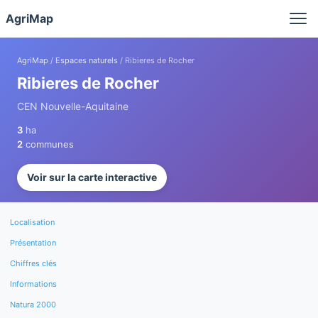
Panneau de gestion des cookies
AgriMap
AgriMap
/
Espaces naturels
/ Ribieres de Rocher
Ribieres de Rocher
CEN Nouvelle-Aquitaine
3
ha
2
communes
Voir sur la carte interactive
Localisation
Présentation
Chiffres clés
Informations
Natura 2000