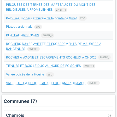
PELOUSES DES TERNES DES MARTEAUX ET DU MONT DES
RELIGIEUSES A FROMELENNES
ZNIEFF_I
Pelouses, rochers et buxaie de la pointe de Givet
ZSC
Plateau ardennais
ZPS
PLATEAU ARDENNAIS
ZNIEFF_II
ROCHERS D&#39;AVIETTE ET ESCARPEMENTS DE MAURIERE A
RANCENNES
ZNIEFF_I
ROCHES A WAGNE ET ESCARPEMENTS ROCHEUX A CHOOZ
ZNIEFF_I
TIENNES ET BOIS LE DUC AU NORD DE FOISCHES
ZNIEFF_I
Vallée boisée de la Houille
ZSC
VALLEE DE LA HOUILLE AU SUD DE LANDRICHAMPS
ZNIEFF_I
Communes (7)
Charnois
08