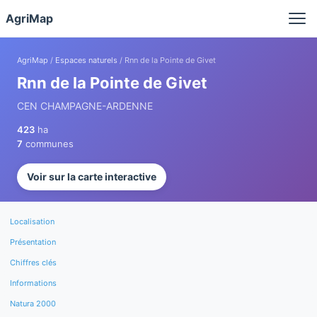
Panneau de gestion des cookies
AgriMap
AgriMap
/
Espaces naturels
/ Rnn de la Pointe de Givet
Rnn de la Pointe de Givet
CEN CHAMPAGNE-ARDENNE
423
ha
7
communes
Voir sur la carte interactive
Localisation
Présentation
Chiffres clés
Informations
Natura 2000