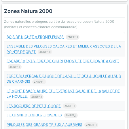
Zones Natura 2000
Zones naturelles protegees au titre du reseau europeen Natura 2000
(habitats et especes d’interet communautaire).
BOIS DE NICHET A FROMELENNES
ZNIEFF_I
ENSEMBLE DES PELOUSES CALCAIRES ET MILIEUX ASSOCIES DE LA
POINTE DE GIVET
ZNIEFF_II
ESCARPEMENTS, FORT DE CHARLEMONT ET FORT CONDE A GIVET
ZNIEFF_I
FORET DU VERSANT GAUCHE DE LA VALLEE DE LA HOUILLE AU SUD
DE CHARNOIS
ZNIEFF_I
LE MONT D&#39;HAURS ET LE VERSANT GAUCHE DE LA VALLEE DE
LA HOUILLE.
ZNIEFF_I
LES ROCHERS DE PETIT-CHOOZ
ZNIEFF_I
LE TIENNE DE CHOOZ-FOISCHES
ZNIEFF_I
PELOUSES DES GRANDS TRIEUX A AUBRIVES
ZNIEFF_I