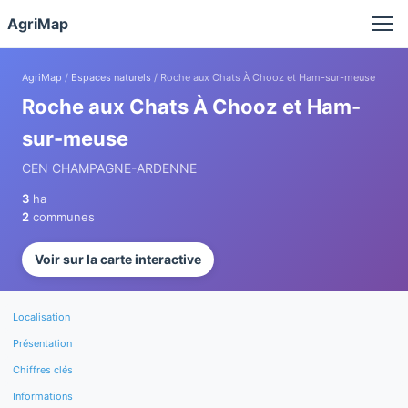
Panneau de gestion des cookies
AgriMap
AgriMap
/
Espaces naturels
/ Roche aux Chats À Chooz et Ham-sur-meuse
Roche aux Chats À Chooz et Ham-
sur-meuse
CEN CHAMPAGNE-ARDENNE
3
ha
2
communes
Voir sur la carte interactive
Localisation
Présentation
Chiffres clés
Informations