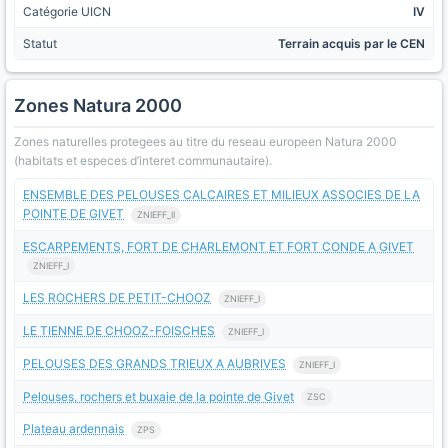
Catégorie UICN
IV
Statut
Terrain acquis par le CEN
Zones Natura 2000
Zones naturelles protegees au titre du reseau europeen Natura 2000
(habitats et especes d’interet communautaire).
ENSEMBLE DES PELOUSES CALCAIRES ET MILIEUX ASSOCIES DE LA
POINTE DE GIVET
ZNIEFF_II
ESCARPEMENTS, FORT DE CHARLEMONT ET FORT CONDE A GIVET
ZNIEFF_I
LES ROCHERS DE PETIT-CHOOZ
ZNIEFF_I
LE TIENNE DE CHOOZ-FOISCHES
ZNIEFF_I
PELOUSES DES GRANDS TRIEUX A AUBRIVES
ZNIEFF_I
Pelouses, rochers et buxaie de la pointe de Givet
ZSC
Plateau ardennais
ZPS