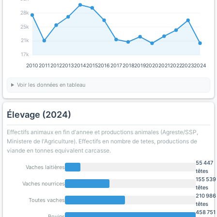
28k
25k
21k
17k
2010
2011
2012
2013
2014
2015
2016
2017
2018
2019
2020
2021
2022
2023
2024
Voir les données en tableau
Élevage (2024)
Effectifs animaux en fin d'annee et productions animales (Agreste/SSP,
Ministere de l'Agriculture). Effectifs en nombre de tetes, productions de
viande en tonnes equivalent carcasse.
55 447
Vaches laitières
têtes
155 539
Vaches nourrices
têtes
210 986
Toutes vaches
têtes
458 751
Bovins