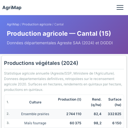
Panneau de gestion des cookies
AgriMap
AgriMap
/
Production agricole
/ Cantal
Production agricole — Cantal (15)
Données départementales Agreste SAA (2024) et DGDDI
Productions végétales (2024)
Statistique agricole annuelle (Agreste/SSP, Ministere de l'Agriculture).
Donnees departementales definitives, retropolees sur le recensement
agricole 2020. Surfaces en hectares, rendements en quintaux par hectare,
productions en quintaux.
Production (t)
Rend.
Surface
Culture
(q/ha)
(ha)
Ensemble prairies
2 744 110
82,4
332 825
Maïs fourrage
60 375
98,2
6 150