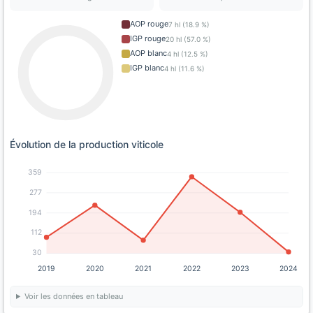
AOP rouge
7 hl (18.9 %)
IGP rouge
20 hl (57.0 %)
AOP blanc
4 hl (12.5 %)
IGP blanc
4 hl (11.6 %)
Évolution de la production viticole
359
277
194
112
30
2019
2020
2021
2022
2023
2024
Voir les données en tableau