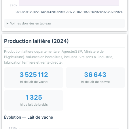
390k
2010
2011
2012
2013
2014
2015
2016
2017
2018
2019
2020
2021
2022
2023
2024
Voir les données en tableau
Production laitière (2024)
Production laitiere departementale (Agreste/SSP, Ministere de
l'Agriculture). Volumes en hectolitres, incluant livraisons a l'industrie,
fabrication fermiere et vente directe.
3 525 112
36 643
hl de lait de vache
hl de lait de chèvre
1 325
hl de lait de brebis
Évolution — Lait de vache
4415k