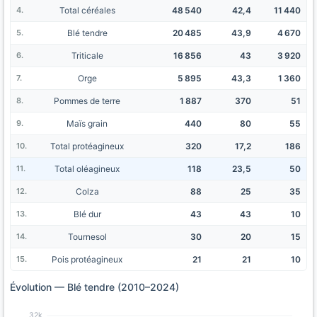
Total céréales
48 540
42,4
11 440
Blé tendre
20 485
43,9
4 670
Triticale
16 856
43
3 920
Orge
5 895
43,3
1 360
Pommes de terre
1 887
370
51
Maïs grain
440
80
55
Total protéagineux
320
17,2
186
Total oléagineux
118
23,5
50
Colza
88
25
35
Blé dur
43
43
10
Tournesol
30
20
15
Pois protéagineux
21
21
10
Évolution — Blé tendre (2010–2024)
32k