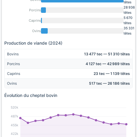
têtes
28 936
Porcins
têtes
5 670
Caprins
têtes
35 331
Ovins
têtes
Production de viande (2024)
Bovins
13 477 tec — 51 310 têtes
Porcins
4 127 tec — 42 989 têtes
Caprins
23 tec — 1 139 têtes
Ovins
517 tec — 26 186 têtes
Évolution du cheptel bovin
520k
487k
455k
422k