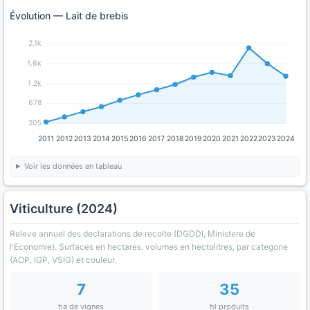
Évolution — Lait de brebis
2.1k
1.6k
1.2k
678
205
2011
2012
2013
2014
2015
2016
2017
2018
2019
2020
2021
2022
2023
2024
Voir les données en tableau
Viticulture (2024)
Releve annuel des declarations de recolte (DGDDI, Ministere de
l'Economie). Surfaces en hectares, volumes en hectolitres, par categorie
(AOP, IGP, VSIG) et couleur.
7
35
ha de vignes
hl produits