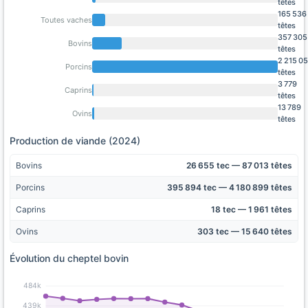
têtes
165 536
Toutes vaches
têtes
357 305
Bovins
têtes
2 215 0
Porcins
têtes
3 779
Caprins
têtes
13 789
Ovins
têtes
Production de viande (2024)
Bovins
26 655 tec — 87 013 têtes
Porcins
395 894 tec — 4 180 899 têtes
Caprins
18 tec — 1 961 têtes
Ovins
303 tec — 15 640 têtes
Évolution du cheptel bovin
484k
439k