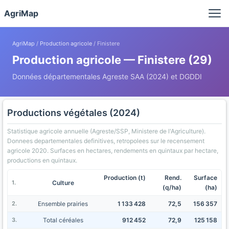
Panneau de gestion des cookies
AgriMap
AgriMap
/
Production agricole
/ Finistere
Production agricole — Finistere (29)
Données départementales Agreste SAA (2024) et DGDDI
Productions végétales (2024)
Statistique agricole annuelle (Agreste/SSP, Ministere de l'Agriculture).
Donnees departementales definitives, retropolees sur le recensement
agricole 2020. Surfaces en hectares, rendements en quintaux par hectare,
productions en quintaux.
Production (t)
Rend.
Surface
Culture
(q/ha)
(ha)
Ensemble prairies
1 133 428
72,5
156 357
Total céréales
912 452
72,9
125 158