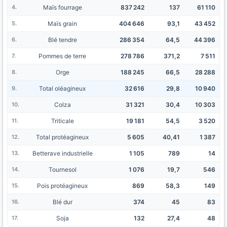
Maïs fourrage
837 242
137
61 110
Maïs grain
404 646
93,1
43 452
Blé tendre
286 354
64,5
44 396
Pommes de terre
278 786
371,2
7 511
Orge
188 245
66,5
28 288
Total oléagineux
32 616
29,8
10 940
Colza
31 321
30,4
10 303
Triticale
19 181
54,5
3 520
Total protéagineux
5 605
40,41
1 387
Betterave industrielle
1 105
789
14
Tournesol
1 076
19,7
546
Pois protéagineux
869
58,3
149
Blé dur
374
45
83
Soja
132
27,4
48