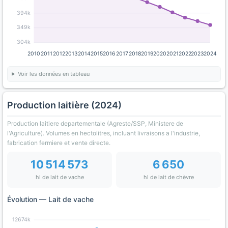
394k
349k
304k
2010
2011
2012
2013
2014
2015
2016
2017
2018
2019
2020
2021
2022
2023
2024
Voir les données en tableau
Production laitière (2024)
Production laitiere departementale (Agreste/SSP, Ministere de
l'Agriculture). Volumes en hectolitres, incluant livraisons a l'industrie,
fabrication fermiere et vente directe.
10 514 573
6 650
hl de lait de vache
hl de lait de chèvre
Évolution — Lait de vache
12674k