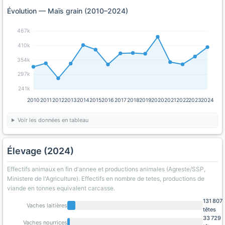
Évolution — Maïs grain (2010–2024)
467k
410k
354k
297k
241k
2010
2011
2012
2013
2014
2015
2016
2017
2018
2019
2020
2021
2022
2023
2024
Voir les données en tableau
Élevage (2024)
Effectifs animaux en fin d'annee et productions animales (Agreste/SSP,
Ministere de l'Agriculture). Effectifs en nombre de tetes, productions de
viande en tonnes equivalent carcasse.
131 807
Vaches laitières
têtes
33 729
Vaches nourrices