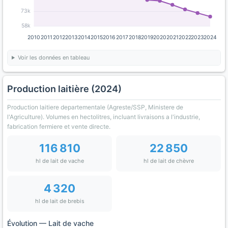
73k
58k
2010
2011
2012
2013
2014
2015
2016
2017
2018
2019
2020
2021
2022
2023
2024
Voir les données en tableau
Production laitière (2024)
Production laitiere departementale (Agreste/SSP, Ministere de
l'Agriculture). Volumes en hectolitres, incluant livraisons a l'industrie,
fabrication fermiere et vente directe.
116 810
22 850
hl de lait de vache
hl de lait de chèvre
4 320
hl de lait de brebis
Évolution — Lait de vache