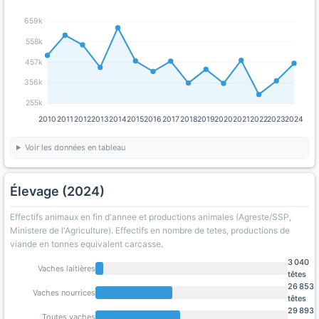
659k
558k
457k
356k
255k
2010
2011
2012
2013
2014
2015
2016
2017
2018
2019
2020
2021
2022
2023
2024
Voir les données en tableau
Élevage (2024)
Effectifs animaux en fin d'annee et productions animales (Agreste/SSP,
Ministere de l'Agriculture). Effectifs en nombre de tetes, productions de
viande en tonnes equivalent carcasse.
3 040
Vaches laitières
têtes
26 853
Vaches nourrices
têtes
29 893
Toutes vaches