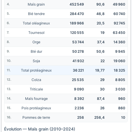
Maïs grain
452 549
90,6
49 960
Blé tendre
284 470
46,8
60 740
Total oléagineux
189 966
20,5
92 745
Tournesol
120 555
19
63 450
Orge
53 744
37,4
14 360
Blé dur
50 278
50,6
9 945
Soja
41 932
22
19 060
Total protéagineux
36 221
19,77
18 325
Colza
25 535
29
8 805
Triticale
9 090
30
3 030
Maïs fourrage
8 392
87,4
960
Pois protéagineux
2 236
26
860
Pommes de terre
256
256,4
10
Évolution — Maïs grain (2010–2024)