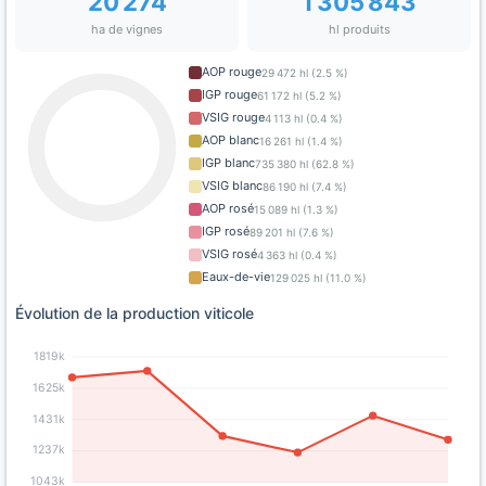
20 274
1 305 843
ha de vignes
hl produits
AOP rouge
29 472 hl (2.5 %)
IGP rouge
61 172 hl (5.2 %)
VSIG rouge
4 113 hl (0.4 %)
AOP blanc
16 261 hl (1.4 %)
IGP blanc
735 380 hl (62.8 %)
VSIG blanc
86 190 hl (7.4 %)
AOP rosé
15 089 hl (1.3 %)
IGP rosé
89 201 hl (7.6 %)
VSIG rosé
4 363 hl (0.4 %)
Eaux-de-vie
129 025 hl (11.0 %)
Évolution de la production viticole
1819k
1625k
1431k
1237k
1043k