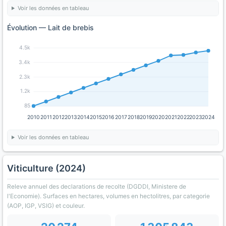
Voir les données en tableau
Évolution — Lait de brebis
4.5k
3.4k
2.3k
1.2k
85
2010
2011
2012
2013
2014
2015
2016
2017
2018
2019
2020
2021
2022
2023
2024
Voir les données en tableau
Viticulture (2024)
Releve annuel des declarations de recolte (DGDDI, Ministere de
l'Economie). Surfaces en hectares, volumes en hectolitres, par categorie
(AOP, IGP, VSIG) et couleur.