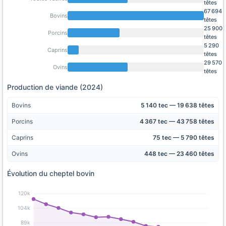
têtes
67 694
Bovins
têtes
25 900
Porcins
têtes
5 290
Caprins
têtes
29 570
Ovins
têtes
Production de viande (2024)
Bovins
5 140 tec — 19 638 têtes
Porcins
4 367 tec — 43 758 têtes
Caprins
75 tec — 5 790 têtes
Ovins
448 tec — 23 460 têtes
Évolution du cheptel bovin
120k
104k
89k