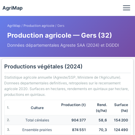
Panneau de gestion des cookies
AgriMap
AgriMap
/
Production agricole
/ Gers
Production agricole — Gers (32)
Données départementales Agreste SAA (2024) et DGDDI
Productions végétales (2024)
Statistique agricole annuelle (Agreste/SSP, Ministere de l'Agriculture).
Donnees departementales definitives, retropolees sur le recensement
agricole 2020. Surfaces en hectares, rendements en quintaux par hectare,
productions en quintaux.
Production (t)
Rend.
Surface
Culture
(q/ha)
(ha)
Total céréales
904 377
58,6
154 200
Ensemble prairies
874 551
70,3
124 490