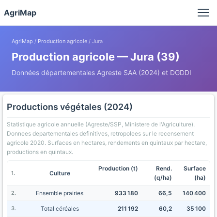
Panneau de gestion des cookies
AgriMap
AgriMap
/
Production agricole
/ Jura
Production agricole — Jura (39)
Données départementales Agreste SAA (2024) et DGDDI
Productions végétales (2024)
Statistique agricole annuelle (Agreste/SSP, Ministere de l'Agriculture).
Donnees departementales definitives, retropolees sur le recensement
agricole 2020. Surfaces en hectares, rendements en quintaux par hectare,
productions en quintaux.
Production (t)
Rend.
Surface
Culture
(q/ha)
(ha)
Ensemble prairies
933 180
66,5
140 400
Total céréales
211 192
60,2
35 100