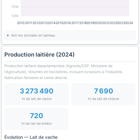
135k
124k
2010
2011
2012
2013
2014
2015
2016
2017
2018
2019
2020
2021
2022
2023
2024
Voir les données en tableau
Production laitière (2024)
Production laitiere departementale (Agreste/SSP, Ministere de
l'Agriculture). Volumes en hectolitres, incluant livraisons a l'industrie,
fabrication fermiere et vente directe.
3 273 490
7 690
hl de lait de vache
hl de lait de chèvre
720
hl de lait de brebis
Évolution — Lait de vache