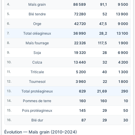
Maïs grain
86 589
91,1
9 500
Blé tendre
72 280
52
13 900
Orge
42 720
47,5
9 000
Total oléagineux
36 990
28,2
13 100
Maïs fourrage
22 326
117,5
1 900
Soja
19 320
28
6 900
Colza
13 440
32
4 200
Triticale
5 200
40
1 300
Tournesol
3 960
22
1 800
Total protéagineux
629
21,69
290
Pommes de terre
160
160
10
Pois protéagineux
145
29
50
Blé dur
87
29
30
Évolution — Maïs grain (2010–2024)