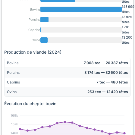
têtes
145 999
Bovins
têtes
13 925
Porcins
têtes
1 710
Caprins
têtes
13 200
Ovins
têtes
Production de viande (2024)
Bovins
7 068 tec — 26 387 têtes
Porcins
3 174 tec — 32 600 têtes
Caprins
7 tec — 480 têtes
Ovins
253 tec — 12 420 têtes
Évolution du cheptel bovin
169k
157k
146k