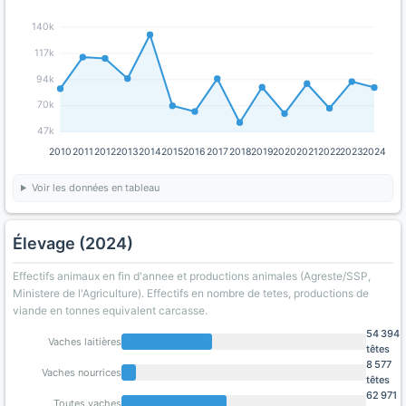
140k
117k
94k
70k
47k
2010
2011
2012
2013
2014
2015
2016
2017
2018
2019
2020
2021
2022
2023
2024
Voir les données en tableau
Élevage (2024)
Effectifs animaux en fin d'annee et productions animales (Agreste/SSP,
Ministere de l'Agriculture). Effectifs en nombre de tetes, productions de
viande en tonnes equivalent carcasse.
54 394
Vaches laitières
têtes
8 577
Vaches nourrices
têtes
62 971
Toutes vaches