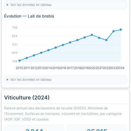
Voir les données en tableau
Évolution — Lait de brebis
756
594
431
269
106
2010
2011
2012
2013
2014
2015
2016
2017
2018
2019
2020
2021
2022
2023
2024
Voir les données en tableau
Viticulture (2024)
Releve annuel des declarations de recolte (DGDDI, Ministere de
l'Economie). Surfaces en hectares, volumes en hectolitres, par categorie
(AOP, IGP, VSIG) et couleur.