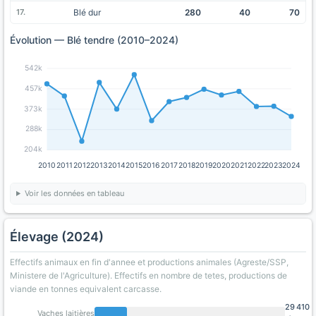
Blé dur
280
40
70
Évolution — Blé tendre (2010–2024)
542k
457k
373k
288k
204k
2010
2011
2012
2013
2014
2015
2016
2017
2018
2019
2020
2021
2022
2023
2024
Voir les données en tableau
Élevage (2024)
Effectifs animaux en fin d'annee et productions animales (Agreste/SSP,
Ministere de l'Agriculture). Effectifs en nombre de tetes, productions de
viande en tonnes equivalent carcasse.
29 410
Vaches laitières