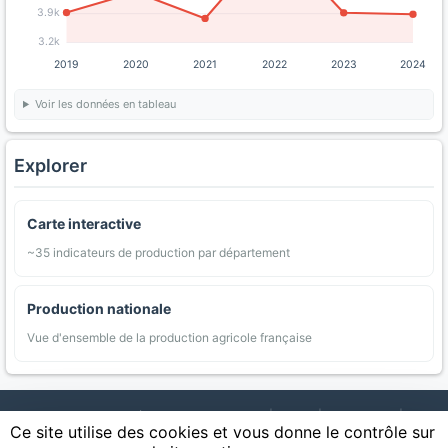
3.9k
3.2k
2019
2020
2021
2022
2023
2024
Voir les données en tableau
Explorer
Carte interactive
~35 indicateurs de production par département
Production nationale
Vue d'ensemble de la production agricole française
AgriMap — Données agricoles ouvertes
|
Carte
|
Communes
|
Ce site utilise des cookies et vous donne le contrôle sur
Appellations
|
Regions
|
Cultures
|
Zones protégées
|
Forets
|