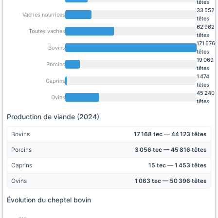
têtes
33 552
Vaches nourrices
têtes
62 962
Toutes vaches
têtes
171 676
Bovins
têtes
19 069
Porcins
têtes
1 474
Caprins
têtes
45 240
Ovins
têtes
Production de viande (2024)
Bovins
17 168 tec — 44 123 têtes
Porcins
3 056 tec — 45 816 têtes
Caprins
15 tec — 1 453 têtes
Ovins
1 063 tec — 50 396 têtes
Évolution du cheptel bovin