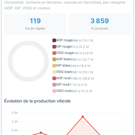
l'Economie). Surfaces en hectares, volumes en hectolitres, par categorie
(AOP, IGP, VSIG) et couleur.
119
3 859
ha de vignes
hl produits
AOP rouge
496 hl (13.1 %)
IGP rouge
13 hl (0.3 %)
VSIG rouge
184 hl (4.9 %)
AOP blanc
860 hl (22.7 %)
IGP blanc
244 hl (6.5 %)
VSIG blanc
381 hl (10.1 %)
AOP rosé
1 092 hl (28.9 %)
IGP rosé
77 hl (2.0 %)
VSIG rosé
435 hl (11.5 %)
Évolution de la production viticole
5.9k
5.2k
4.6k