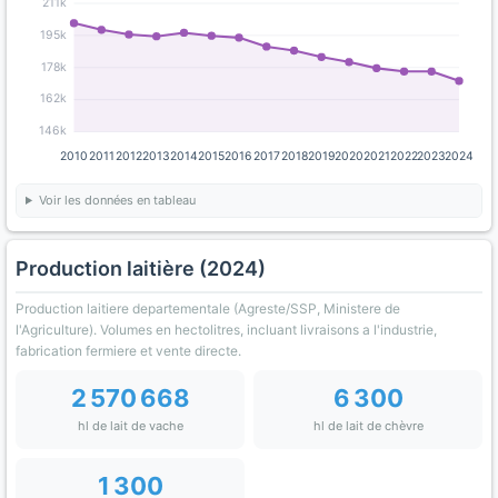
211k
195k
178k
162k
146k
2010
2011
2012
2013
2014
2015
2016
2017
2018
2019
2020
2021
2022
2023
2024
Voir les données en tableau
Production laitière (2024)
Production laitiere departementale (Agreste/SSP, Ministere de
l'Agriculture). Volumes en hectolitres, incluant livraisons a l'industrie,
fabrication fermiere et vente directe.
2 570 668
6 300
hl de lait de vache
hl de lait de chèvre
1 300