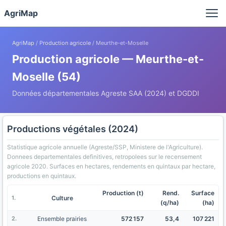
Panneau de gestion des cookies
AgriMap
AgriMap
/
Production agricole
/ Meurthe-et-Moselle
Production agricole — Meurthe-et-
Moselle (54)
Données départementales Agreste SAA (2024) et DGDDI
Productions végétales (2024)
Statistique agricole annuelle (Agreste/SSP, Ministere de l'Agriculture).
Donnees departementales definitives, retropolees sur le recensement
agricole 2020. Surfaces en hectares, rendements en quintaux par hectare,
productions en quintaux.
Production (t)
Rend.
Surface
Culture
(q/ha)
(ha)
Ensemble prairies
572 157
53,4
107 221