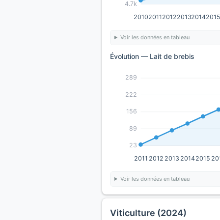
4.7k
2010
2011
2012
2013
2014
201
Voir les données en tableau
Évolution — Lait de brebis
289
222
156
89
23
2011
2012
2013
2014
2015
20
Voir les données en tableau
Viticulture (2024)