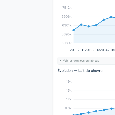
7512k
6906k
6301k
5695k
5089k
2010
2011
2012
2013
2014
201
Voir les données en tableau
Évolution — Lait de chèvre
19k
15k
12k
8.3k