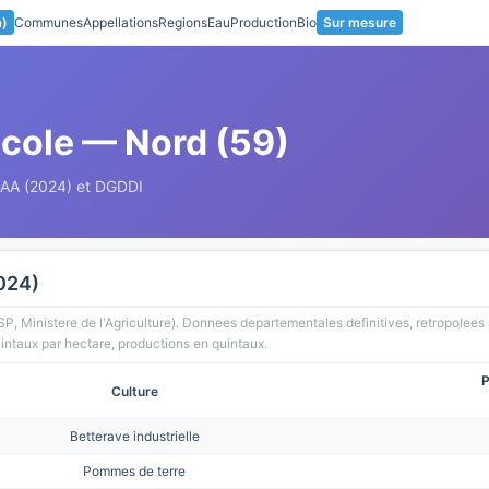
a)
Communes
Appellations
Regions
Eau
Production
Bio
Sur mesure
icole — Nord (59)
SAA (2024) et DGDDI
024)
SP, Ministere de l'Agriculture). Donnees departementales definitives, retropolee
ntaux par hectare, productions en quintaux.
P
Culture
Betterave industrielle
Pommes de terre