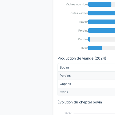
Vaches nourrices
Toutes vaches
Bovins
Porcins
Caprins
Ovins
Production de viande (2024)
Bovins
Porcins
Caprins
Ovins
Évolution du cheptel bovin
348k