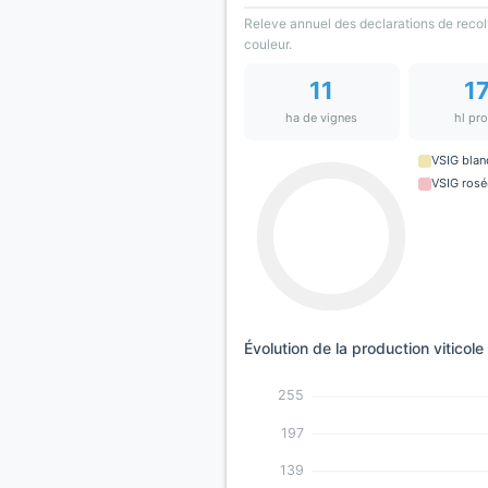
Releve annuel des declarations de recol
couleur.
11
1
ha de vignes
hl pr
VSIG blan
VSIG rosé
Évolution de la production viticole
255
197
139