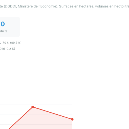
te (DGDDI, Ministere de l'Economie). Surfaces en hectares, volumes en hectolitre
70
oduits
c
170 hl (99.8 %)
0 hl (0.2 %)