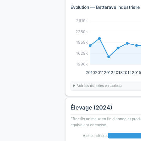
Évolution — Betterave industriell
2619k
2289k
1959k
1629k
1298k
2010
2011
2012
2013
2014
201
Voir les données en tableau
Élevage (2024)
Effectifs animaux en fin d'annee et prod
equivalent carcasse.
Vaches laitières