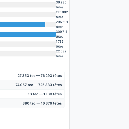
36 235
têtes
123 882
têtes
295 601
têtes
309 711
têtes
1 783
têtes
22 532
têtes
27 353 tec — 76 293 têtes
74 057 tec — 725 383 têtes
13 tec — 1 130 têtes
380 tec — 16 376 têtes