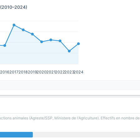
e (2010–2024)
5
2016
2017
2018
2019
2020
2021
2022
2023
2024
uctions animales (Agreste/SSP, Ministere de l'Agriculture). Effectifs en nombre d