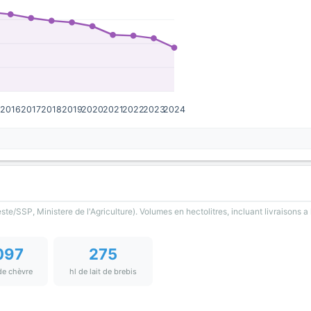
5
2016
2017
2018
2019
2020
2021
2022
2023
2024
)
te/SSP, Ministere de l'Agriculture). Volumes en hectolitres, incluant livraisons a l
097
275
 de chèvre
hl de lait de brebis