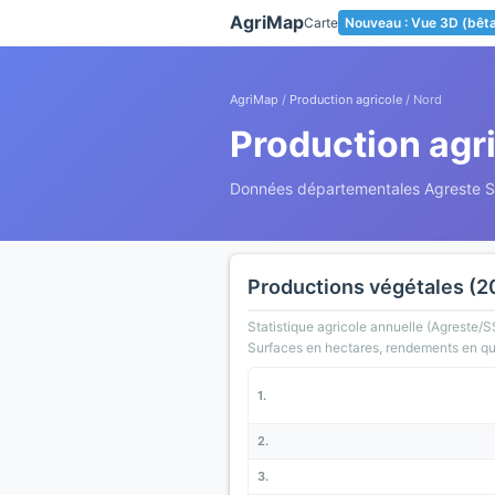
Panneau de gestion des cookies
AgriMap
Carte
Nouveau : Vue 3D (bêt
AgriMap
/
Production agricole
/ Nord
Production agr
Données départementales Agreste 
Productions végétales (2
Statistique agricole annuelle (Agreste/S
Surfaces en hectares, rendements en qui