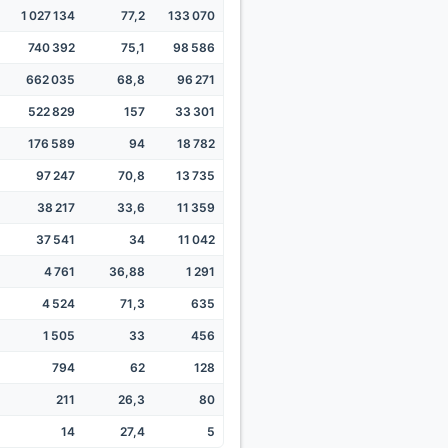
1 027 134
77,2
133 070
740 392
75,1
98 586
662 035
68,8
96 271
522 829
157
33 301
176 589
94
18 782
97 247
70,8
13 735
38 217
33,6
11 359
37 541
34
11 042
4 761
36,88
1 291
4 524
71,3
635
1 505
33
456
794
62
128
211
26,3
80
14
27,4
5