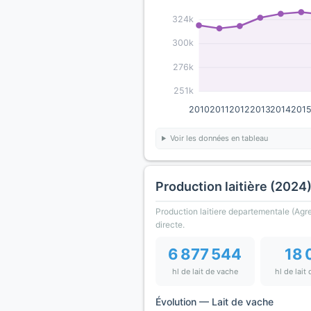
324k
300k
276k
251k
2010
2011
2012
2013
2014
201
Voir les données en tableau
Production laitière (2024
Production laitiere departementale (Agres
directe.
6 877 544
18 
hl de lait de vache
hl de lait
Évolution — Lait de vache