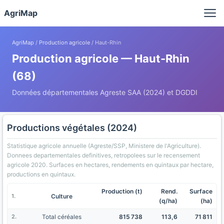
Panneau de gestion des cookies
AgriMap
AgriMap
/
Production agricole
/ Haut-Rhin
Production agricole — Haut-Rhin
(68)
Données départementales Agreste SAA (2024) et DGDDI
Productions végétales (2024)
Statistique agricole annuelle (Agreste/SSP, Ministere de l'Agriculture).
Donnees departementales definitives, retropolees sur le recensement
agricole 2020. Surfaces en hectares, rendements en quintaux par hectare,
productions en quintaux.
Production (t)
Rend.
Surface
Culture
(q/ha)
(ha)
Total céréales
815 738
113,6
71 811