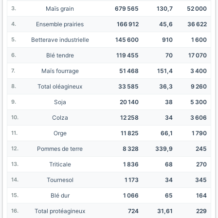
Maïs grain
679 565
130,7
52 000
Ensemble prairies
166 912
45,6
36 622
Betterave industrielle
145 600
910
1 600
Blé tendre
119 455
70
17 070
Maïs fourrage
51 468
151,4
3 400
Total oléagineux
33 585
36,3
9 260
Soja
20 140
38
5 300
Colza
12 258
34
3 606
Orge
11 825
66,1
1 790
Pommes de terre
8 328
339,9
245
Triticale
1 836
68
270
Tournesol
1 173
34
345
Blé dur
1 066
65
164
Total protéagineux
724
31,61
229