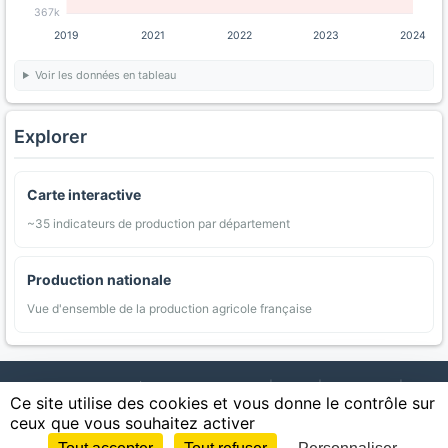
367k
2019
2021
2022
2023
2024
Voir les données en tableau
Explorer
Carte interactive
~35 indicateurs de production par département
Production nationale
Vue d'ensemble de la production agricole française
AgriMap — Données agricoles ouvertes
|
Carte
|
Communes
|
Ce site utilise des cookies et vous donne le contrôle sur
Appellations
|
Regions
|
Cultures
|
Zones protégées
|
Forets
|
ceux que vous souhaitez activer
Littoral
|
Espaces naturels
|
Statistiques
|
Contact
|
Mentions légales
|
Confidentialite
|
CGU
|
CGV
|
Cookies