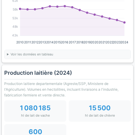
62k
58k
53k
48k
43k
2010
2011
2012
2013
2014
2015
2016
2017
2018
2019
2020
2021
2022
2023
2024
Voir les données en tableau
Production laitière (2024)
Production laitiere departementale (Agreste/SSP, Ministere de
l'Agriculture). Volumes en hectolitres, incluant livraisons a l'industrie,
fabrication fermiere et vente directe.
1 080 185
15 500
hl de lait de vache
hl de lait de chèvre
600