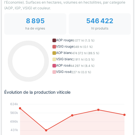
l'Economie). Surfaces en hectares, volumes en hectolitres, par categorie
(AOP, IGP, VSIG) et couleur.
8 895
546 422
ha de vignes
hl produits
AOP rouge
8 077 hl (1.5 %)
VSIG rouge
349 hl (0.1 %)
AOP blanc
474 372 hl (89.5 %)
VSIG blanc
2 911 hl (0.5 %)
AOP rosé
44 297 hl (8.4 %)
VSIG rosé
227 hl (0.0 %)
Évolution de la production viticole
624k
560k
496k
431k