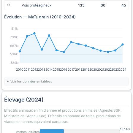
Pois protéagineux
135
30
45
Évolution — Maïs grain (2010–2024)
811k
739k
667k
596k
524k
2010
2011
2012
2013
2014
2015
2016
2017
2018
2019
2020
2021
2022
2023
2024
Voir les données en tableau
Élevage (2024)
Effectifs animaux en fin d'annee et productions animales (Agreste/SSP,
Ministere de l'Agriculture). Effectifs en nombre de tetes, productions de
viande en tonnes equivalent carcasse.
15 143
Vaches laitières