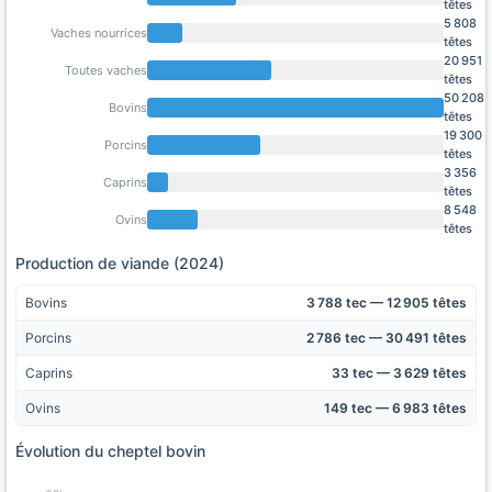
têtes
5 808
Vaches nourrices
têtes
20 951
Toutes vaches
têtes
50 208
Bovins
têtes
19 300
Porcins
têtes
3 356
Caprins
têtes
8 548
Ovins
têtes
Production de viande (2024)
Bovins
3 788 tec — 12 905 têtes
Porcins
2 786 tec — 30 491 têtes
Caprins
33 tec — 3 629 têtes
Ovins
149 tec — 6 983 têtes
Évolution du cheptel bovin