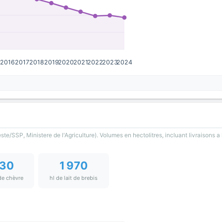
5
2016
2017
2018
2019
2020
2021
2022
2023
2024
)
te/SSP, Ministere de l'Agriculture). Volumes en hectolitres, incluant livraisons a l
730
1 970
 de chèvre
hl de lait de brebis