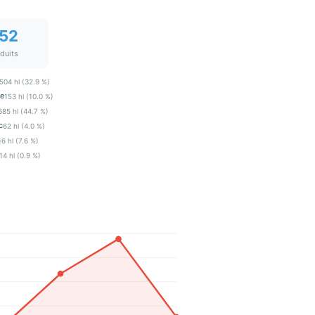
552
oduits
504 hl (32.9 %)
ge
153 hl (10.0 %)
685 hl (44.7 %)
c
62 hl (4.0 %)
16 hl (7.6 %)
14 hl (0.9 %)