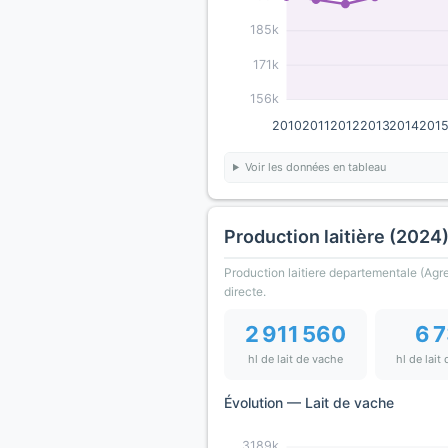
185k
171k
156k
2010
2011
2012
2013
2014
201
Voir les données en tableau
Production laitière (2024
Production laitiere departementale (Agres
directe.
2 911 560
6 
hl de lait de vache
hl de lait
Évolution — Lait de vache
3189k