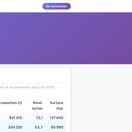
Se connecter
s sur le recensement agricole 2020.
roduction (t)
Rend.
Surface
(q/ha)
(ha)
921 210
72,1
127 800
354 220
53,7
65 990