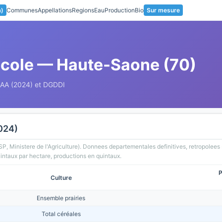
a)
Communes
Appellations
Regions
Eau
Production
Bio
Sur mesure
icole — Haute-Saone (70)
SAA (2024) et DGDDI
024)
SP, Ministere de l'Agriculture). Donnees departementales definitives, retropolee
ntaux par hectare, productions en quintaux.
P
Culture
Ensemble prairies
Total céréales