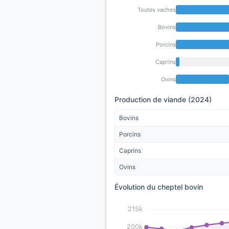
Toutes vaches
Bovins
Porcins
Caprins
Ovins
Production de viande (2024)
Bovins
Porcins
Caprins
Ovins
Évolution du cheptel bovin
215k
200k