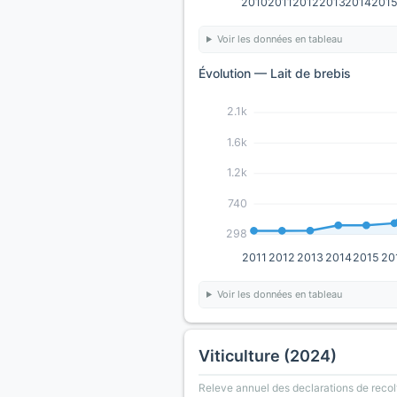
2010
2011
2012
2013
2014
201
Voir les données en tableau
Évolution — Lait de brebis
2.1k
1.6k
1.2k
740
298
2011
2012
2013
2014
2015
20
Voir les données en tableau
Viticulture (2024)
Releve annuel des declarations de recol