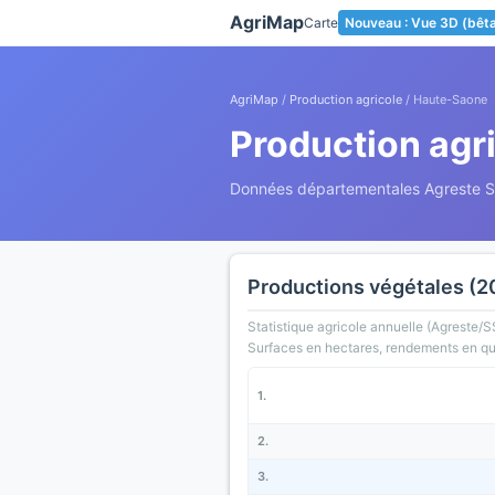
Panneau de gestion des cookies
AgriMap
Carte
Nouveau : Vue 3D (bêt
AgriMap
/
Production agricole
/ Haute-Saone
Production agr
Données départementales Agreste 
Productions végétales (2
Statistique agricole annuelle (Agreste/S
Surfaces en hectares, rendements en qui