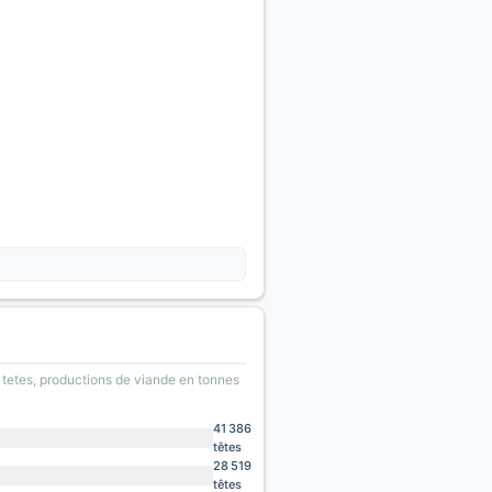
e tetes, productions de viande en tonnes
41 386
têtes
28 519
têtes