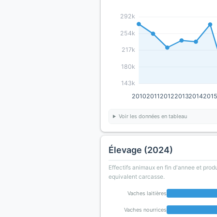
292k
254k
217k
180k
143k
2010
2011
2012
2013
2014
201
Voir les données en tableau
Élevage (2024)
Effectifs animaux en fin d'annee et prod
equivalent carcasse.
Vaches laitières
Vaches nourrices