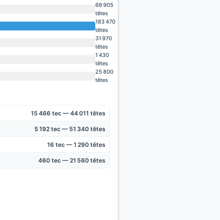
69 905
têtes
183 470
têtes
31 970
têtes
1 430
têtes
25 800
têtes
15 466 tec — 44 011 têtes
5 192 tec — 51 340 têtes
16 tec — 1 290 têtes
460 tec — 21 560 têtes