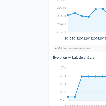
2973k
2757k
2541k
2326k
2010
2011
2012
2013
2014
201
Voir les données en tableau
Évolution — Lait de chèvre
7.1k
6.0k
4.9k
3.8k
2.7k