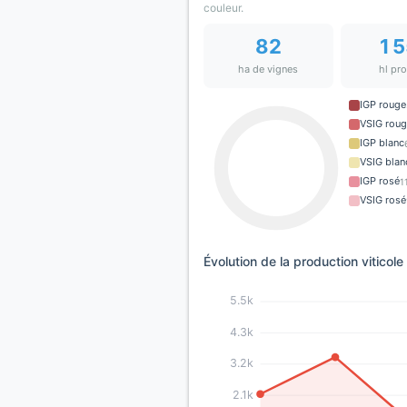
couleur.
82
1 
ha de vignes
hl pr
IGP rouge
VSIG rou
IGP blanc
VSIG blan
IGP rosé
1
VSIG rosé
Évolution de la production viticole
5.5k
4.3k
3.2k
2.1k