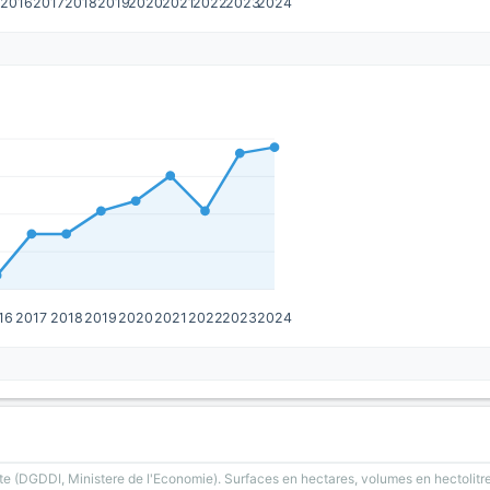
5
2016
2017
2018
2019
2020
2021
2022
2023
2024
16
2017
2018
2019
2020
2021
2022
2023
2024
te (DGDDI, Ministere de l'Economie). Surfaces en hectares, volumes en hectolitre