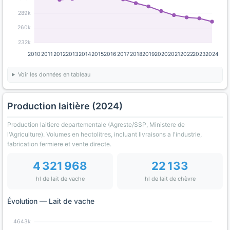
289k
260k
232k
2010
2011
2012
2013
2014
2015
2016
2017
2018
2019
2020
2021
2022
2023
2024
Voir les données en tableau
Production laitière (2024)
Production laitiere departementale (Agreste/SSP, Ministere de
l'Agriculture). Volumes en hectolitres, incluant livraisons a l'industrie,
fabrication fermiere et vente directe.
4 321 968
22 133
hl de lait de vache
hl de lait de chèvre
Évolution — Lait de vache
4643k