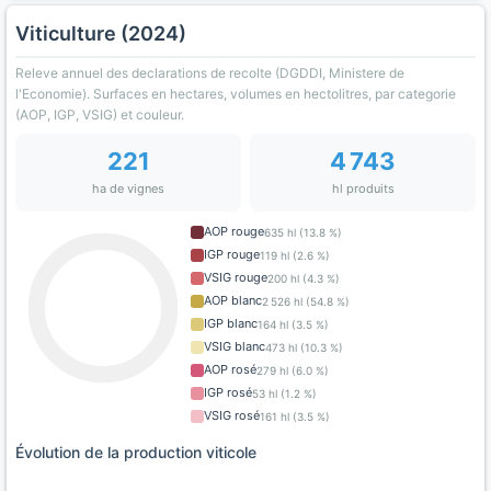
Viticulture (2024)
Releve annuel des declarations de recolte (DGDDI, Ministere de
l'Economie). Surfaces en hectares, volumes en hectolitres, par categorie
(AOP, IGP, VSIG) et couleur.
221
4 743
ha de vignes
hl produits
AOP rouge
635 hl (13.8 %)
IGP rouge
119 hl (2.6 %)
VSIG rouge
200 hl (4.3 %)
AOP blanc
2 526 hl (54.8 %)
IGP blanc
164 hl (3.5 %)
VSIG blanc
473 hl (10.3 %)
AOP rosé
279 hl (6.0 %)
IGP rosé
53 hl (1.2 %)
VSIG rosé
161 hl (3.5 %)
Évolution de la production viticole