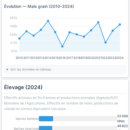
Évolution — Maïs grain (2010–2024)
460k
398k
336k
273k
211k
2010
2011
2012
2013
2014
2015
2016
2017
2018
2019
2020
2021
2022
2023
2024
Voir les données en tableau
Élevage (2024)
Effectifs animaux en fin d'annee et productions animales (Agreste/SSP,
Ministere de l'Agriculture). Effectifs en nombre de tetes, productions de
viande en tonnes equivalent carcasse.
52 006
Vaches laitières
têtes
49 822
Vaches nourrices