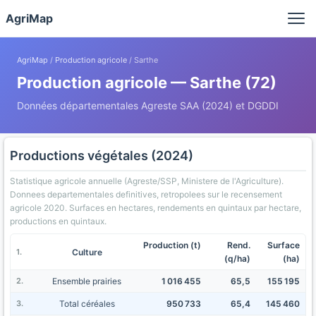
Panneau de gestion des cookies
AgriMap
AgriMap
/
Production agricole
/ Sarthe
Production agricole — Sarthe (72)
Données départementales Agreste SAA (2024) et DGDDI
Productions végétales (2024)
Statistique agricole annuelle (Agreste/SSP, Ministere de l'Agriculture).
Donnees departementales definitives, retropolees sur le recensement
agricole 2020. Surfaces en hectares, rendements en quintaux par hectare,
productions en quintaux.
Production (t)
Rend.
Surface
Culture
(q/ha)
(ha)
Ensemble prairies
1 016 455
65,5
155 195
Total céréales
950 733
65,4
145 460