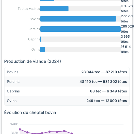
têtes
101 828
Toutes vaches
têtes
272 751
Bovins
têtes
289 529
Porcins
têtes
3 995
Caprins
têtes
16 914
Ovins
têtes
Production de viande (2024)
Bovins
28 044 tec — 87 210 têtes
Porcins
48 110 tec — 531 302 têtes
Caprins
68 tec — 6 349 têtes
Ovins
249 tec — 12 600 têtes
Évolution du cheptel bovin
346k
318k