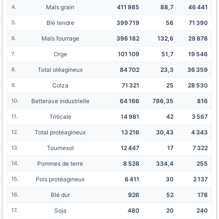
Maïs grain
411 985
88,7
46 441
Blé tendre
399 719
56
71 390
Maïs fourrage
396 182
132,6
29 878
Orge
101 109
51,7
19 546
Total oléagineux
84 702
23,3
36 359
Colza
71 321
25
28 530
Betterave industrielle
64 166
786,35
816
Triticale
14 981
42
3 567
Total protéagineux
13 216
30,43
4 343
Tournesol
12 447
17
7 322
Pommes de terre
8 528
334,4
255
Pois protéagineux
6 411
30
2 137
Blé dur
926
52
178
Soja
480
20
240