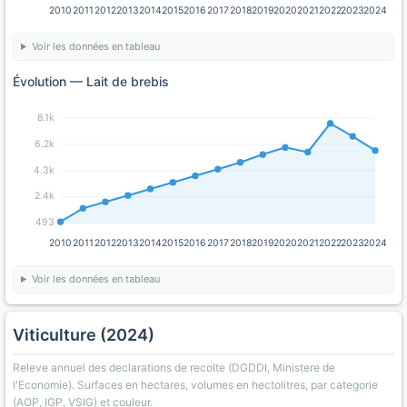
2010
2011
2012
2013
2014
2015
2016
2017
2018
2019
2020
2021
2022
2023
2024
Voir les données en tableau
Évolution — Lait de brebis
8.1k
6.2k
4.3k
2.4k
493
2010
2011
2012
2013
2014
2015
2016
2017
2018
2019
2020
2021
2022
2023
2024
Voir les données en tableau
Viticulture (2024)
Releve annuel des declarations de recolte (DGDDI, Ministere de
l'Economie). Surfaces en hectares, volumes en hectolitres, par categorie
(AOP, IGP, VSIG) et couleur.