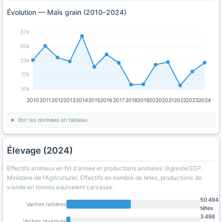
Évolution — Maïs grain (2010–2024)
37k
30k
23k
17k
10k
2010
2011
2012
2013
2014
2015
2016
2017
2018
2019
2020
2021
2022
2023
2024
Voir les données en tableau
Élevage (2024)
Effectifs animaux en fin d'annee et productions animales (Agreste/SSP,
Ministere de l'Agriculture). Effectifs en nombre de tetes, productions de
viande en tonnes equivalent carcasse.
50 494
Vaches laitières
têtes
3 498
Vaches nourrices