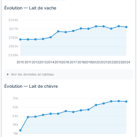
Évolution — Lait de vache
3244k
3017k
2790k
2563k
2336k
2010
2011
2012
2013
2014
2015
2016
2017
2018
2019
2020
2021
2022
2023
2024
Voir les données en tableau
Évolution — Lait de chèvre
51k
42k
34k
26k
18k