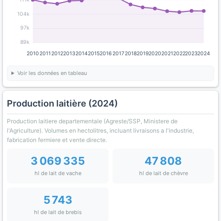
104k
97k
89k
2010
2011
2012
2013
2014
2015
2016
2017
2018
2019
2020
2021
2022
2023
2024
Voir les données en tableau
Production laitière (2024)
Production laitiere departementale (Agreste/SSP, Ministere de
l'Agriculture). Volumes en hectolitres, incluant livraisons a l'industrie,
fabrication fermiere et vente directe.
3 069 335
47 808
hl de lait de vache
hl de lait de chèvre
5 743
hl de lait de brebis