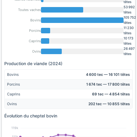
têtes
53 992
Toutes vaches
têtes
105 752
Bovins
têtes
11 230
Porcins
têtes
10 173
Caprins
têtes
26 497
Ovins
têtes
Production de viande (2024)
Bovins
4 600 tec — 16 101 têtes
Porcins
1 674 tec — 17 800 têtes
Caprins
69 tec — 4 854 têtes
Ovins
202 tec — 10 855 têtes
Évolution du cheptel bovin
119k
111k