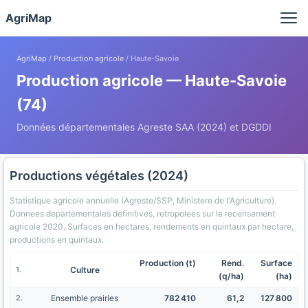
Panneau de gestion des cookies
AgriMap
AgriMap
/
Production agricole
/ Haute-Savoie
Production agricole — Haute-Savoie
(74)
Données départementales Agreste SAA (2024) et DGDDI
Productions végétales (2024)
Statistique agricole annuelle (Agreste/SSP, Ministere de l'Agriculture).
Donnees departementales definitives, retropolees sur le recensement
agricole 2020. Surfaces en hectares, rendements en quintaux par hectare,
productions en quintaux.
Production (t)
Rend.
Surface
Culture
(q/ha)
(ha)
Ensemble prairies
782 410
61,2
127 800