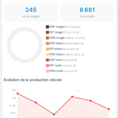
245
8 681
ha de vignes
hl produits
AOP rouge
557 hl (6.4 %)
IGP rouge
117 hl (1.3 %)
VSIG rouge
1 509 hl (17.4 %)
AOP blanc
4 019 hl (46.5 %)
IGP blanc
552 hl (6.4 %)
VSIG blanc
1 791 hl (20.7 %)
AOP rosé
79 hl (0.9 %)
IGP rosé
15 hl (0.2 %)
VSIG rosé
11 hl (0.1 %)
Évolution de la production viticole
12k
11k
9.4k
8.0k