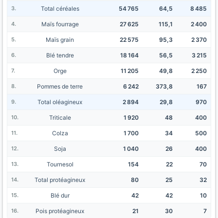
Total céréales
54 765
64,5
8 485
Maïs fourrage
27 625
115,1
2 400
Maïs grain
22 575
95,3
2 370
Blé tendre
18 164
56,5
3 215
Orge
11 205
49,8
2 250
Pommes de terre
6 242
373,8
167
Total oléagineux
2 894
29,8
970
Triticale
1 920
48
400
Colza
1 700
34
500
Soja
1 040
26
400
Tournesol
154
22
70
Total protéagineux
80
25
32
Blé dur
42
42
10
Pois protéagineux
21
30
7