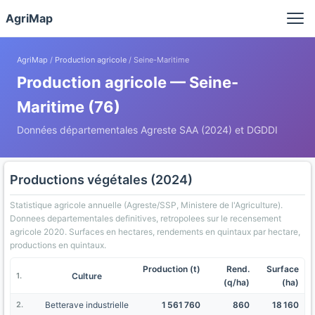
Panneau de gestion des cookies
AgriMap
AgriMap
/
Production agricole
/ Seine-Maritime
Production agricole — Seine-
Maritime (76)
Données départementales Agreste SAA (2024) et DGDDI
Productions végétales (2024)
Statistique agricole annuelle (Agreste/SSP, Ministere de l'Agriculture).
Donnees departementales definitives, retropolees sur le recensement
agricole 2020. Surfaces en hectares, rendements en quintaux par hectare,
productions en quintaux.
Production (t)
Rend.
Surface
Culture
(q/ha)
(ha)
Betterave industrielle
1 561 760
860
18 160