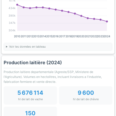
477k
434k
390k
347k
304k
2010
2011
2012
2013
2014
2015
2016
2017
2018
2019
2020
2021
2022
2023
2024
Voir les données en tableau
Production laitière (2024)
Production laitiere departementale (Agreste/SSP, Ministere de
l'Agriculture). Volumes en hectolitres, incluant livraisons a l'industrie,
fabrication fermiere et vente directe.
5 676 114
9 600
hl de lait de vache
hl de lait de chèvre
150