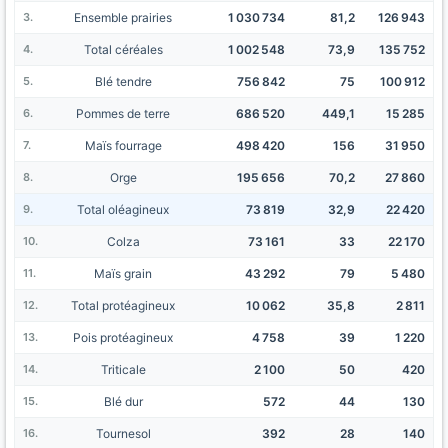
Ensemble prairies
1 030 734
81,2
126 943
Total céréales
1 002 548
73,9
135 752
Blé tendre
756 842
75
100 912
Pommes de terre
686 520
449,1
15 285
Maïs fourrage
498 420
156
31 950
Orge
195 656
70,2
27 860
Total oléagineux
73 819
32,9
22 420
Colza
73 161
33
22 170
Maïs grain
43 292
79
5 480
Total protéagineux
10 062
35,8
2 811
Pois protéagineux
4 758
39
1 220
Triticale
2 100
50
420
Blé dur
572
44
130
Tournesol
392
28
140