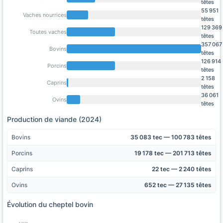
têtes
55 951
Vaches nourrices
têtes
129 369
Toutes vaches
têtes
357 067
Bovins
têtes
126 914
Porcins
têtes
2 158
Caprins
têtes
36 061
Ovins
têtes
Production de viande (2024)
Bovins
35 083 tec — 100 783 têtes
Porcins
19 178 tec — 201 713 têtes
Caprins
22 tec — 2 240 têtes
Ovins
652 tec — 27 135 têtes
Évolution du cheptel bovin