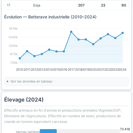
Soja
207
23
90
Évolution — Betterave industrielle (2010–2024)
1674k
1440k
1206k
973k
739k
2010
2011
2012
2013
2014
2015
2016
2017
2018
2019
2020
2021
2022
2023
2024
Voir les données en tableau
Élevage (2024)
Effectifs animaux en fin d'annee et productions animales (Agreste/SSP,
Ministere de l'Agriculture). Effectifs en nombre de tetes, productions de
viande en tonnes equivalent carcasse.
73 418
Vaches laitières