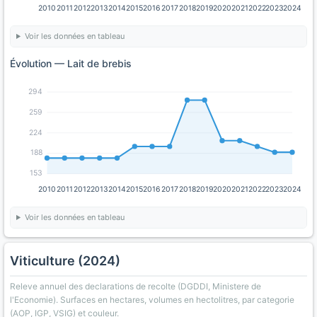
2010
2011
2012
2013
2014
2015
2016
2017
2018
2019
2020
2021
2022
2023
2024
Voir les données en tableau
Évolution — Lait de brebis
294
259
224
188
153
2010
2011
2012
2013
2014
2015
2016
2017
2018
2019
2020
2021
2022
2023
2024
Voir les données en tableau
Viticulture (2024)
Releve annuel des declarations de recolte (DGDDI, Ministere de
l'Economie). Surfaces en hectares, volumes en hectolitres, par categorie
(AOP, IGP, VSIG) et couleur.