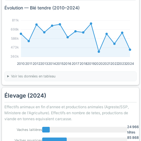
Évolution — Blé tendre (2010–2024)
811k
698k
586k
473k
360k
2010
2011
2012
2013
2014
2015
2016
2017
2018
2019
2020
2021
2022
2023
2024
Voir les données en tableau
Élevage (2024)
Effectifs animaux en fin d'annee et productions animales (Agreste/SSP,
Ministere de l'Agriculture). Effectifs en nombre de tetes, productions de
viande en tonnes equivalent carcasse.
24 966
Vaches laitières
têtes
85 868
Vaches nourrices