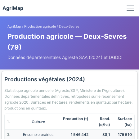
Panneau de gestion des cookies
AgriMap
AgriMap
/
Production agricole
/ Deux-Sevres
Production agricole — Deux-Sevres
(79)
Données départementales Agreste SAA (2024) et DGDDI
Productions végétales (2024)
Statistique agricole annuelle (Agreste/SSP, Ministere de l'Agriculture).
Donnees departementales definitives, retropolees sur le recensement
agricole 2020. Surfaces en hectares, rendements en quintaux par hectare,
productions en quintaux.
Production (t)
Rend.
Surface
Culture
(q/ha)
(ha)
Ensemble prairies
1 546 442
88,1
175 510