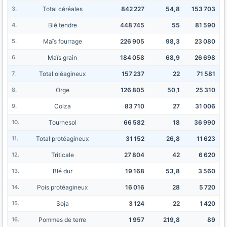
Total céréales
842 227
54,8
153 703
Blé tendre
448 745
55
81 590
Maïs fourrage
226 905
98,3
23 080
Maïs grain
184 058
68,9
26 698
Total oléagineux
157 237
22
71 581
Orge
126 805
50,1
25 310
Colza
83 710
27
31 006
Tournesol
66 582
18
36 990
Total protéagineux
31 152
26,8
11 623
Triticale
27 804
42
6 620
Blé dur
19 168
53,8
3 560
Pois protéagineux
16 016
28
5 720
Soja
3 124
22
1 420
Pommes de terre
1 957
219,8
89