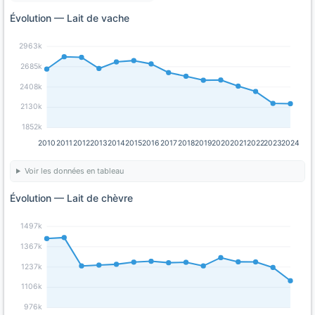
Évolution — Lait de vache
2963k
2685k
2408k
2130k
1852k
2010
2011
2012
2013
2014
2015
2016
2017
2018
2019
2020
2021
2022
2023
2024
Voir les données en tableau
Évolution — Lait de chèvre
1497k
1367k
1237k
1106k
976k