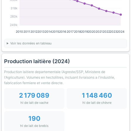
318k
283k
249k
2010
2011
2012
2013
2014
2015
2016
2017
2018
2019
2020
2021
2022
2023
2024
Voir les données en tableau
Production laitière (2024)
Production laitiere departementale (Agreste/SSP, Ministere de
l'Agriculture). Volumes en hectolitres, incluant livraisons a l'industrie,
fabrication fermiere et vente directe.
2 179 089
1 148 460
hl de lait de vache
hl de lait de chèvre
190
hl de lait de brebis