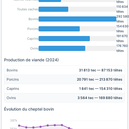
têtes
110 834
Toutes vaches
têtes
292 580
Bovins
têtes
154 630
Porcins
têtes
191 670
Caprins
têtes
176 760
Ovins
têtes
Production de viande (2024)
Bovins
31 813 tec — 87 153 têtes
Porcins
20 791 tec — 213 870 têtes
Caprins
1 841 tec — 154 310 têtes
Ovins
3 564 tec — 169 880 têtes
Évolution du cheptel bovin
387k
353k