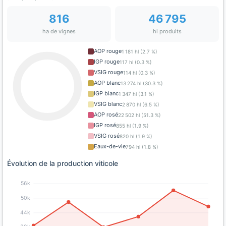
816
46 795
ha de vignes
hl produits
AOP rouge
1 181 hl (2.7 %)
IGP rouge
117 hl (0.3 %)
VSIG rouge
114 hl (0.3 %)
AOP blanc
13 274 hl (30.3 %)
IGP blanc
1 347 hl (3.1 %)
VSIG blanc
2 870 hl (6.5 %)
AOP rosé
22 502 hl (51.3 %)
IGP rosé
855 hl (1.9 %)
VSIG rosé
820 hl (1.9 %)
Eaux-de-vie
794 hl (1.8 %)
Évolution de la production viticole
56k
50k
44k