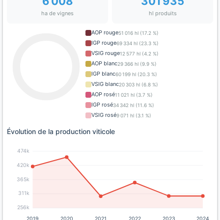
6 008
301 935
ha de vignes
hl produits
AOP rouge
51 016 hl (17.2 %)
IGP rouge
69 334 hl (23.3 %)
VSIG rouge
12 577 hl (4.2 %)
AOP blanc
29 366 hl (9.9 %)
IGP blanc
60 199 hl (20.3 %)
VSIG blanc
20 303 hl (6.8 %)
AOP rosé
11 021 hl (3.7 %)
IGP rosé
34 342 hl (11.6 %)
VSIG rosé
9 071 hl (3.1 %)
Évolution de la production viticole
474k
420k
365k
311k
256k
2019
2020
2021
2022
2023
2024