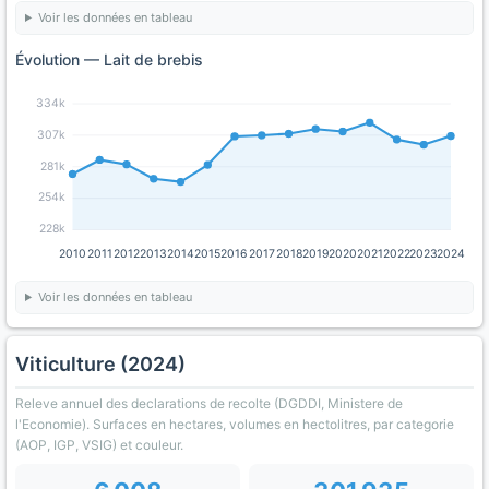
Voir les données en tableau
Évolution — Lait de brebis
334k
307k
281k
254k
228k
2010
2011
2012
2013
2014
2015
2016
2017
2018
2019
2020
2021
2022
2023
2024
Voir les données en tableau
Viticulture (2024)
Releve annuel des declarations de recolte (DGDDI, Ministere de
l'Economie). Surfaces en hectares, volumes en hectolitres, par categorie
(AOP, IGP, VSIG) et couleur.