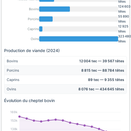
têtes
124 603
Bovins
têtes
55 890
Porcins
têtes
12 925
Caprins
têtes
323 480
Ovins
têtes
Production de viande (2024)
Bovins
12 004 tec — 39 567 têtes
Porcins
8 815 tec — 88 784 têtes
Caprins
89 tec — 9 355 têtes
Ovins
8 076 tec — 434 645 têtes
Évolution du cheptel bovin
169k
153k
138k