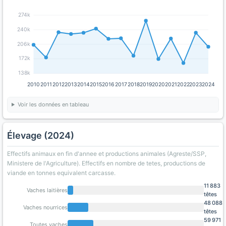
274k
240k
206k
172k
138k
2010
2011
2012
2013
2014
2015
2016
2017
2018
2019
2020
2021
2022
2023
2024
Voir les données en tableau
Élevage (2024)
Effectifs animaux en fin d'annee et productions animales (Agreste/SSP,
Ministere de l'Agriculture). Effectifs en nombre de tetes, productions de
viande en tonnes equivalent carcasse.
11 883
Vaches laitières
têtes
48 088
Vaches nourrices
têtes
59 971
Toutes vaches