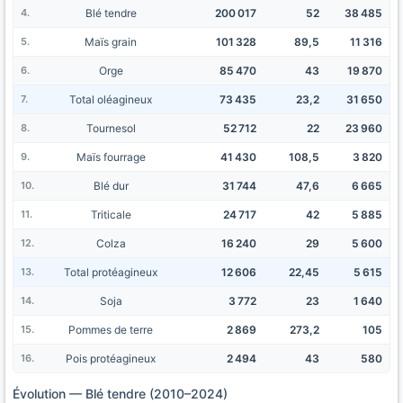
Blé tendre
200 017
52
38 485
Maïs grain
101 328
89,5
11 316
Orge
85 470
43
19 870
Total oléagineux
73 435
23,2
31 650
Tournesol
52 712
22
23 960
Maïs fourrage
41 430
108,5
3 820
Blé dur
31 744
47,6
6 665
Triticale
24 717
42
5 885
Colza
16 240
29
5 600
Total protéagineux
12 606
22,45
5 615
Soja
3 772
23
1 640
Pommes de terre
2 869
273,2
105
Pois protéagineux
2 494
43
580
Évolution — Blé tendre (2010–2024)