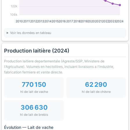
122k
106k
2010
2011
2012
2013
2014
2015
2016
2017
2018
2019
2020
2021
2022
2023
2024
Voir les données en tableau
Production laitière (2024)
Production laitiere departementale (Agreste/SSP, Ministere de
l'Agriculture). Volumes en hectolitres, incluant livraisons a l'industrie,
fabrication fermiere et vente directe.
770 150
62 290
hl de lait de vache
hl de lait de chèvre
306 630
hl de lait de brebis
Évolution — Lait de vache