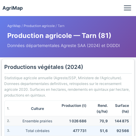
Panneau de gestion des cookies
AgriMap
AgriMap
/
Production agricole
/ Tarn
Production agricole — Tarn (81)
Données départementales Agreste SAA (2024) et DGDDI
Productions végétales (2024)
Statistique agricole annuelle (Agreste/SSP, Ministere de l'Agriculture).
Donnees departementales definitives, retropolees sur le recensement
agricole 2020. Surfaces en hectares, rendements en quintaux par hectare,
productions en quintaux.
Production (t)
Rend.
Surface
Culture
(q/ha)
(ha)
Ensemble prairies
1 026 686
70,9
144 875
Total céréales
477 731
51,6
92 566