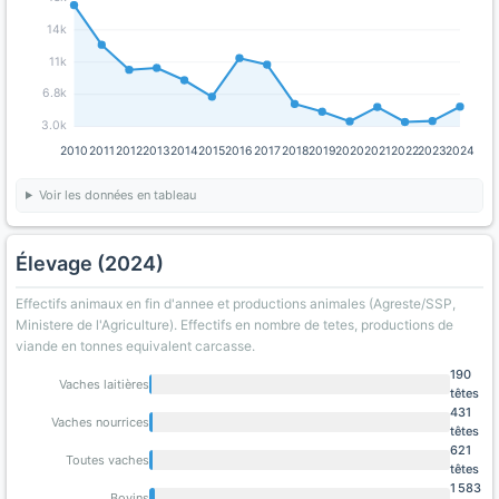
14k
11k
6.8k
3.0k
2010
2011
2012
2013
2014
2015
2016
2017
2018
2019
2020
2021
2022
2023
2024
Voir les données en tableau
Élevage (2024)
Effectifs animaux en fin d'annee et productions animales (Agreste/SSP,
Ministere de l'Agriculture). Effectifs en nombre de tetes, productions de
viande en tonnes equivalent carcasse.
190
Vaches laitières
têtes
431
Vaches nourrices
têtes
621
Toutes vaches
têtes
1 583
Bovins