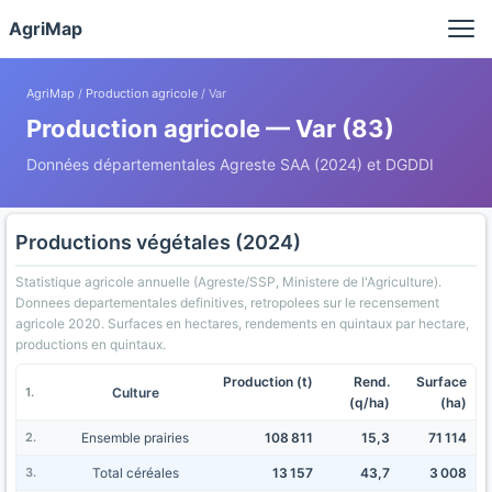
Panneau de gestion des cookies
AgriMap
AgriMap
/
Production agricole
/ Var
Production agricole — Var (83)
Données départementales Agreste SAA (2024) et DGDDI
Productions végétales (2024)
Statistique agricole annuelle (Agreste/SSP, Ministere de l'Agriculture).
Donnees departementales definitives, retropolees sur le recensement
agricole 2020. Surfaces en hectares, rendements en quintaux par hectare,
productions en quintaux.
Production (t)
Rend.
Surface
Culture
(q/ha)
(ha)
Ensemble prairies
108 811
15,3
71 114
Total céréales
13 157
43,7
3 008