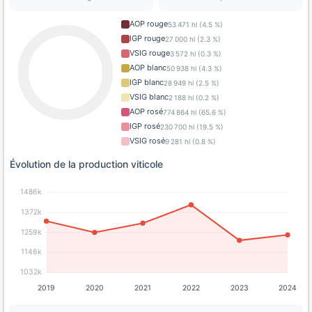
AOP rouge
53 471 hl (4.5 %)
IGP rouge
27 000 hl (2.3 %)
VSIG rouge
3 572 hl (0.3 %)
AOP blanc
50 938 hl (4.3 %)
IGP blanc
28 949 hl (2.5 %)
VSIG blanc
2 188 hl (0.2 %)
AOP rosé
774 864 hl (65.6 %)
IGP rosé
230 700 hl (19.5 %)
VSIG rosé
9 281 hl (0.8 %)
Évolution de la production viticole
1486k
1372k
1259k
1146k
1032k
2019
2020
2021
2022
2023
2024