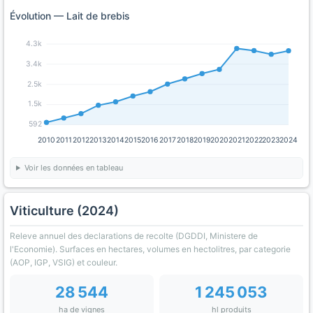
Évolution — Lait de brebis
4.3k
3.4k
2.5k
1.5k
592
2010
2011
2012
2013
2014
2015
2016
2017
2018
2019
2020
2021
2022
2023
2024
Voir les données en tableau
Viticulture (2024)
Releve annuel des declarations de recolte (DGDDI, Ministere de
l'Economie). Surfaces en hectares, volumes en hectolitres, par categorie
(AOP, IGP, VSIG) et couleur.
28 544
1 245 053
ha de vignes
hl produits