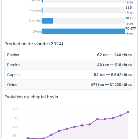
têtes
385
Porcins
têtes
10 133
Caprins
têtes
70 477
Ovins
têtes
Production de viande (2024)
Bovins
62 tec — 246 têtes
Porcins
46 tec — 516 têtes
Caprins
54 tec — 5 642 têtes
Ovins
471 tec — 31 220 têtes
Évolution du cheptel bovin
1.7k
1.4k
1.2k
894