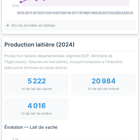
638
2010
2011
2012
2013
2014
2015
2016
2017
2018
2019
2020
2021
2022
2023
2024
Voir les données en tableau
Production laitière (2024)
Production laitiere departementale (Agreste/SSP, Ministere de
l'Agriculture). Volumes en hectolitres, incluant livraisons a l'industrie,
fabrication fermiere et vente directe.
5 222
20 984
hl de lait de vache
hl de lait de chèvre
4 016
hl de lait de brebis
Évolution — Lait de vache
5.5k