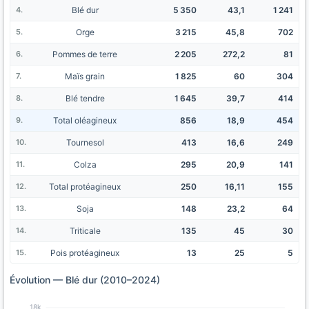
Blé dur
5 350
43,1
1 241
Orge
3 215
45,8
702
Pommes de terre
2 205
272,2
81
Maïs grain
1 825
60
304
Blé tendre
1 645
39,7
414
Total oléagineux
856
18,9
454
Tournesol
413
16,6
249
Colza
295
20,9
141
Total protéagineux
250
16,11
155
Soja
148
23,2
64
Triticale
135
45
30
Pois protéagineux
13
25
5
Évolution — Blé dur (2010–2024)
18k