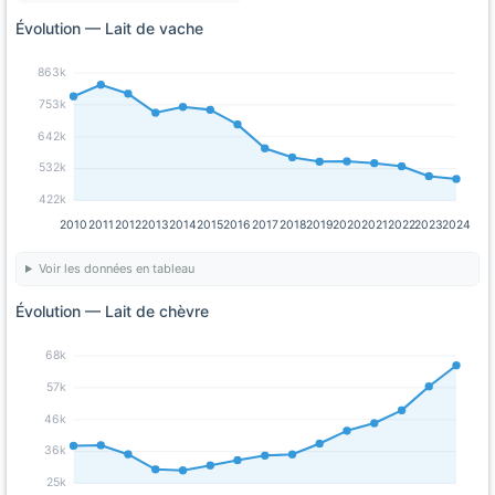
Évolution — Lait de vache
863k
753k
642k
532k
422k
2010
2011
2012
2013
2014
2015
2016
2017
2018
2019
2020
2021
2022
2023
2024
Voir les données en tableau
Évolution — Lait de chèvre
68k
57k
46k
36k
25k