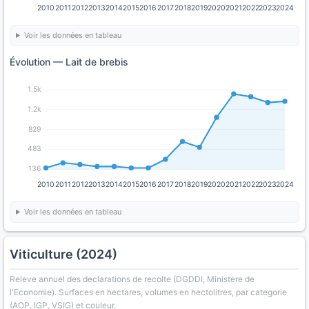
2010
2011
2012
2013
2014
2015
2016
2017
2018
2019
2020
2021
2022
2023
2024
Voir les données en tableau
Évolution — Lait de brebis
1.5k
1.2k
829
483
136
2010
2011
2012
2013
2014
2015
2016
2017
2018
2019
2020
2021
2022
2023
2024
Voir les données en tableau
Viticulture (2024)
Releve annuel des declarations de recolte (DGDDI, Ministere de
l'Economie). Surfaces en hectares, volumes en hectolitres, par categorie
(AOP, IGP, VSIG) et couleur.