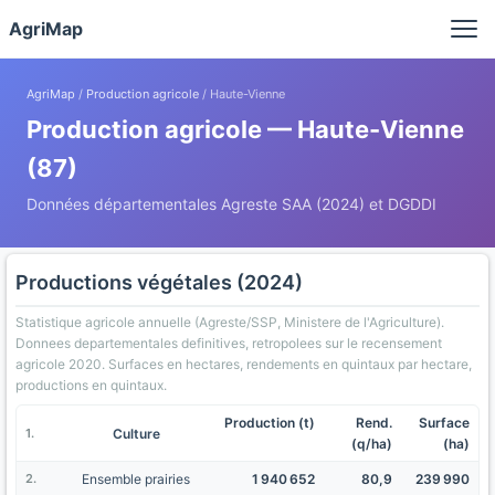
Panneau de gestion des cookies
AgriMap
AgriMap
/
Production agricole
/ Haute-Vienne
Production agricole — Haute-Vienne
(87)
Données départementales Agreste SAA (2024) et DGDDI
Productions végétales (2024)
Statistique agricole annuelle (Agreste/SSP, Ministere de l'Agriculture).
Donnees departementales definitives, retropolees sur le recensement
agricole 2020. Surfaces en hectares, rendements en quintaux par hectare,
productions en quintaux.
Production (t)
Rend.
Surface
Culture
(q/ha)
(ha)
Ensemble prairies
1 940 652
80,9
239 990