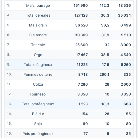
Maïs fourrage
151 990
112,3
13 536
Total céréales
127 128
36,3
35 034
Maïs grain
36 520
56,2
6 499
Blé tendre
30 369
31,9
9 510
Triticale
25 600
32
8 000
Orge
17 467
38,5
4 540
Total oléagineux
11 225
17,9
6 260
Pommes de terre
8 713
260,1
335
Colza
7 280
28
2 600
Tournesol
3 350
10
3 350
Total protéagineux
1 223
18,3
668
Blé dur
154
28
55
Soja
80
10
80
Pois protéagineux
77
9
85