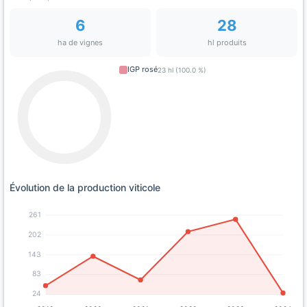
6
28
ha de vignes
hl produits
IGP rosé
23 hl (100.0 %)
Évolution de la production viticole
261
202
143
83
24