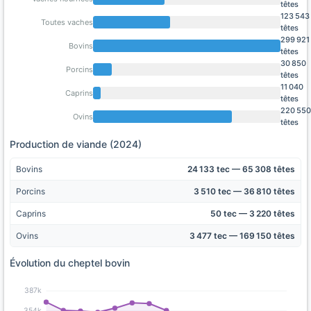
têtes
123 543
Toutes vaches
têtes
299 921
Bovins
têtes
30 850
Porcins
têtes
11 040
Caprins
têtes
220 550
Ovins
têtes
Production de viande (2024)
Bovins
24 133 tec — 65 308 têtes
Porcins
3 510 tec — 36 810 têtes
Caprins
50 tec — 3 220 têtes
Ovins
3 477 tec — 169 150 têtes
Évolution du cheptel bovin
387k
354k