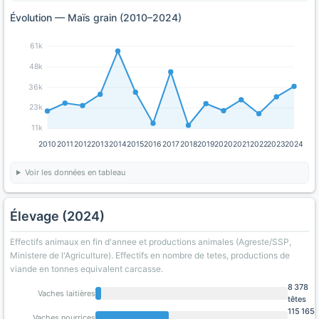
Évolution — Maïs grain (2010–2024)
61k
48k
36k
23k
11k
2010
2011
2012
2013
2014
2015
2016
2017
2018
2019
2020
2021
2022
2023
2024
Voir les données en tableau
Élevage (2024)
Effectifs animaux en fin d'annee et productions animales (Agreste/SSP,
Ministere de l'Agriculture). Effectifs en nombre de tetes, productions de
viande en tonnes equivalent carcasse.
8 378
Vaches laitières
têtes
115 165
Vaches nourrices