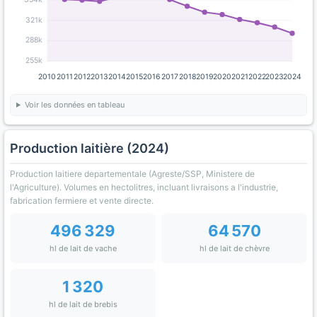
321k
288k
255k
2010
2011
2012
2013
2014
2015
2016
2017
2018
2019
2020
2021
2022
2023
2024
Voir les données en tableau
Production laitière (2024)
Production laitiere departementale (Agreste/SSP, Ministere de
l'Agriculture). Volumes en hectolitres, incluant livraisons a l'industrie,
fabrication fermiere et vente directe.
496 329
64 570
hl de lait de vache
hl de lait de chèvre
1 320
hl de lait de brebis