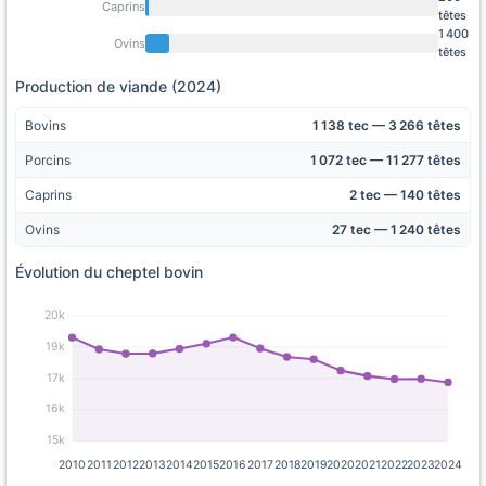
Caprins
têtes
1 400
Ovins
têtes
Production de viande (2024)
Bovins
1 138 tec — 3 266 têtes
Porcins
1 072 tec — 11 277 têtes
Caprins
2 tec — 140 têtes
Ovins
27 tec — 1 240 têtes
Évolution du cheptel bovin
20k
19k
17k
16k
15k
2010
2011
2012
2013
2014
2015
2016
2017
2018
2019
2020
2021
2022
2023
2024