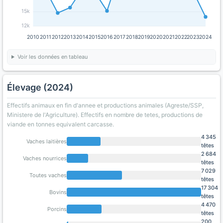
15k
12k
2010
2011
2012
2013
2014
2015
2016
2017
2018
2019
2020
2021
2022
2023
2024
Voir les données en tableau
Élevage (2024)
Effectifs animaux en fin d'annee et productions animales (Agreste/SSP,
Ministere de l'Agriculture). Effectifs en nombre de tetes, productions de
viande en tonnes equivalent carcasse.
4 345
Vaches laitières
têtes
2 684
Vaches nourrices
têtes
7 029
Toutes vaches
têtes
17 304
Bovins
têtes
4 470
Porcins
têtes
200