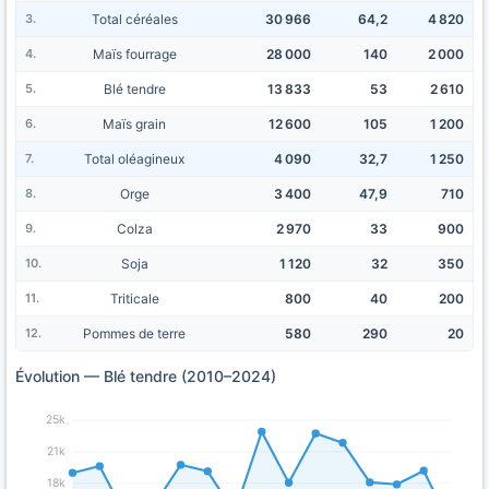
Total céréales
30 966
64,2
4 820
Maïs fourrage
28 000
140
2 000
Blé tendre
13 833
53
2 610
Maïs grain
12 600
105
1 200
Total oléagineux
4 090
32,7
1 250
Orge
3 400
47,9
710
Colza
2 970
33
900
Soja
1 120
32
350
Triticale
800
40
200
Pommes de terre
580
290
20
Évolution — Blé tendre (2010–2024)
25k
21k
18k