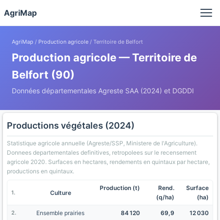
Panneau de gestion des cookies
AgriMap
AgriMap
/
Production agricole
/ Territoire de Belfort
Production agricole — Territoire de
Belfort (90)
Données départementales Agreste SAA (2024) et DGDDI
Productions végétales (2024)
Statistique agricole annuelle (Agreste/SSP, Ministere de l'Agriculture).
Donnees departementales definitives, retropolees sur le recensement
agricole 2020. Surfaces en hectares, rendements en quintaux par hectare,
productions en quintaux.
Production (t)
Rend.
Surface
Culture
(q/ha)
(ha)
Ensemble prairies
84 120
69,9
12 030