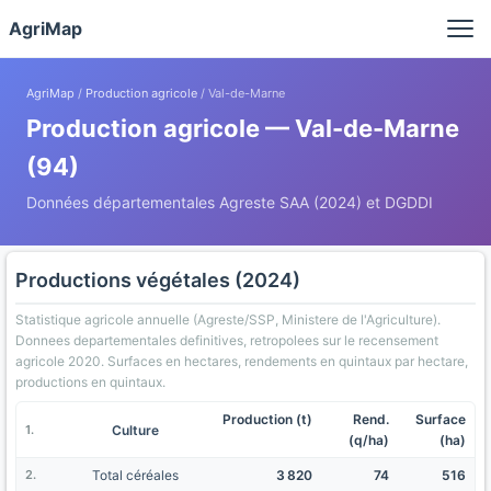
Panneau de gestion des cookies
AgriMap
AgriMap
/
Production agricole
/ Val-de-Marne
Production agricole — Val-de-Marne
(94)
Données départementales Agreste SAA (2024) et DGDDI
Productions végétales (2024)
Statistique agricole annuelle (Agreste/SSP, Ministere de l'Agriculture).
Donnees departementales definitives, retropolees sur le recensement
agricole 2020. Surfaces en hectares, rendements en quintaux par hectare,
productions en quintaux.
Production (t)
Rend.
Surface
Culture
(q/ha)
(ha)
Total céréales
3 820
74
516