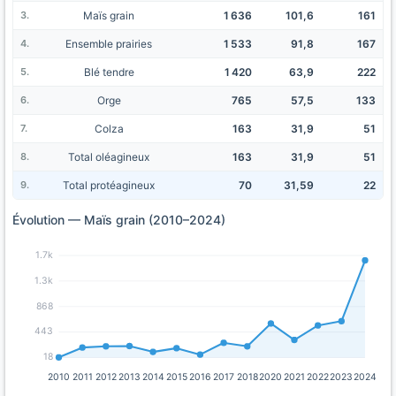
Maïs grain
1 636
101,6
161
Ensemble prairies
1 533
91,8
167
Blé tendre
1 420
63,9
222
Orge
765
57,5
133
Colza
163
31,9
51
Total oléagineux
163
31,9
51
Total protéagineux
70
31,59
22
Évolution — Maïs grain (2010–2024)
1.7k
1.3k
868
443
18
2010
2011
2012
2013
2014
2015
2016
2017
2018
2020
2021
2022
2023
2024