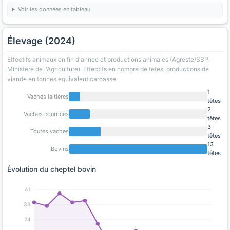
Voir les données en tableau
Élevage (2024)
Effectifs animaux en fin d'annee et productions animales (Agreste/SSP,
Ministere de l'Agriculture). Effectifs en nombre de tetes, productions de
viande en tonnes equivalent carcasse.
1
Vaches laitières
têtes
2
Vaches nourrices
têtes
3
Toutes vaches
têtes
13
Bovins
têtes
Évolution du cheptel bovin
41
33
24