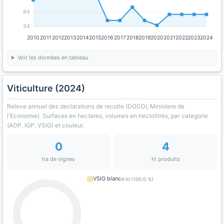
94
34
2010
2011
2012
2013
2014
2015
2016
2017
2018
2019
2020
2021
2022
2023
2024
Voir les données en tableau
Viticulture (2024)
Releve annuel des declarations de recolte (DGDDI, Ministere de
l'Economie). Surfaces en hectares, volumes en hectolitres, par categorie
(AOP, IGP, VSIG) et couleur.
0
4
ha de vignes
hl produits
VSIG blanc
4 hl (100.0 %)