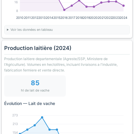
16
8
2010
2011
2012
2013
2014
2015
2016
2017
2018
2019
2020
2021
2022
2023
2024
Voir les données en tableau
Production laitière (2024)
Production laitiere departementale (Agreste/SSP, Ministere de
l'Agriculture). Volumes en hectolitres, incluant livraisons a l'industrie,
fabrication fermiere et vente directe.
85
hl de lait de vache
Évolution — Lait de vache
273
213
154