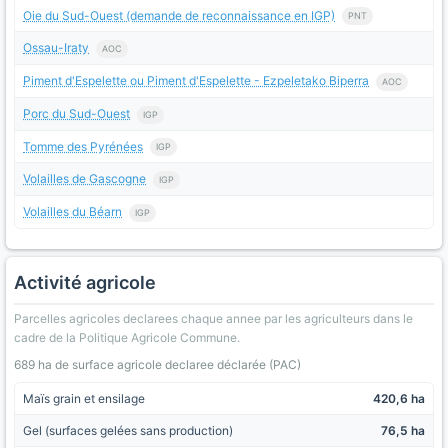
Oie du Sud-Ouest (demande de reconnaissance en IGP)
PNT
Ossau-Iraty
AOC
Piment d'Espelette ou Piment d'Espelette - Ezpeletako Biperra
AOC
Porc du Sud-Ouest
IGP
Tomme des Pyrénées
IGP
Volailles de Gascogne
IGP
Volailles du Béarn
IGP
Activité agricole
Parcelles agricoles declarees chaque annee par les agriculteurs dans le
cadre de la Politique Agricole Commune.
689 ha de surface agricole declaree déclarée (PAC)
Maïs grain et ensilage
420,6 ha
Gel (surfaces gelées sans production)
76,5 ha