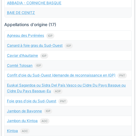
ABBADIA - CORNICHE BASQUE
BAIE DE CENITZ
Appellations d'origine (17)
Agneau des Pyrénées
IGP
Canard à foie gras du Sud-Ouest
IGP
Caviar d'Aquitaine
IGP
Comté Tolosan
IGP
Confit d'oie du Sud-Ouest (demande de reconnaissance en IGP)
PNT
Euskal Sagardoa ou Sidra Del País Vasco ou Cidre Du Pays Basque ou
Cidre Du Pays Basque-Eu
AOP
Foie gras d'oie du Sud-Ouest
PNT
Jambon de Bayonne
IGP
Jambon du Kintoa
AOC
Kintoa
AOC