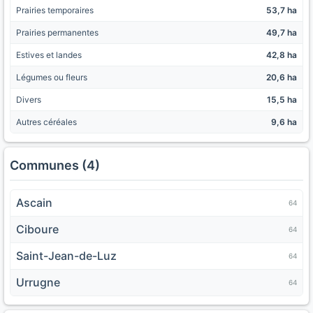
Prairies temporaires
53,7 ha
Prairies permanentes
49,7 ha
Estives et landes
42,8 ha
Légumes ou fleurs
20,6 ha
Divers
15,5 ha
Autres céréales
9,6 ha
Communes (4)
Ascain
64
Ciboure
64
Saint-Jean-de-Luz
64
Urrugne
64