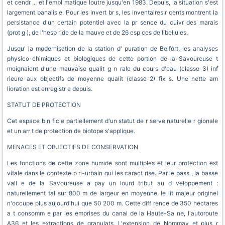
et cendr ... et l'embl matique loutre jusqu'en 1983. Depuis, la situation s'est
largement banalis e. Pour les invert br s, les inventaires r cents montrent la
persistance d'un certain potentiel avec la pr sence du cuivr des marais
(prot g ), de l'hesp ride de la mauve et de 26 esp ces de libellules.
Jusqu' la modernisation de la station d' puration de Belfort, les analyses
physico-chimiques et biologiques de cette portion de la Savoureuse t
moignaient d'une mauvaise qualit g n rale du cours d'eau (classe 3) inf
rieure aux objectifs de moyenne qualit (classe 2) fix s. Une nette am
lioration est enregistr e depuis.
STATUT DE PROTECTION
Cet espace b n ficie partiellement d'un statut de r serve naturelle r gionale
et un arr t de protection de biotope s'applique.
MENACES ET OBJECTIFS DE CONSERVATION
Les fonctions de cette zone humide sont multiples et leur protection est
vitale dans le contexte p ri-urbain qui les caract rise. Par le pass , la basse
vall e de la Savoureuse a pay un lourd tribut au d veloppement :
naturellement tal sur 800 m de largeur en moyenne, le lit majeur originel
n'occupe plus aujourd'hui que 50 200 m. Cette diff rence de 350 hectares
a t consomm e par les emprises du canal de la Haute-Sa ne, l'autoroute
A36 et les extractions de granulats. L'extension de Nommay et plus r