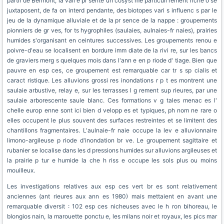
partir de Bermont, la vall e pr sente un cosyst me particuli rement riche o se
juxtaposent, de fa on interd pendante, des biotopes vari s influenc s par le
jeu de la dynamique alluviale et de la pr sence de la nappe : groupements
pionniers de gr ves, for ts hygrophiles (saulaies, aulnaies-fr naies), prairies
humides s'organisant en ceintures successives. Les groupements renou e
poivre-d'eau se localisent en bordure imm diate de la rivi re, sur les bancs
de graviers merg s quelques mois dans l'ann e en p riode d' tiage. Bien que
pauvre en esp ces, ce groupement est remarquable car tr s sp cialis et
caract ristique. Les alluvions grossi res inondations r p t es montrent une
saulaie arbustive, relay e, sur les terrasses l g rement sup rieures, par une
saulaie arborescente saule blanc. Ces formations v g tales menac es l'
chelle europ enne sont ici bien d velopp es et typiques, ph nom ne rare o
elles occupent le plus souvent des surfaces restreintes et se limitent des
chantillons fragmentaires. L'aulnaie-fr naie occupe la lev e alluvionnaire
limono-argileuse p riode d'inondation br ve. Le groupement sagittaire et
rubanier se localise dans les d pressions humides sur alluvions argileuses et
la prairie p tur e humide la che h riss e occupe les sols plus ou moins
mouilleux.
Les investigations relatives aux esp ces vert br es sont relativement
anciennes (ant rieures aux ann es 1980) mais mettaient en avant une
remarquable diversit : 102 esp ces nicheuses avec le h ron bihoreau, le
blongios nain, la marouette ponctu e, les milans noir et royaux, les pics mar