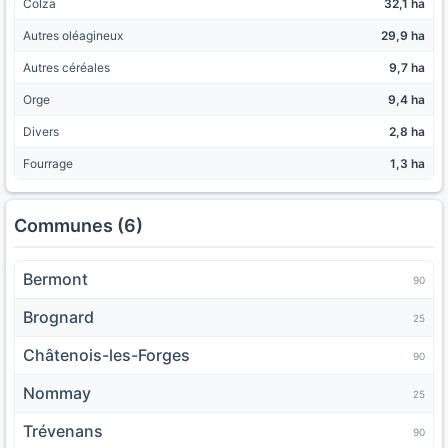
Colza
32,1 ha
Autres oléagineux
29,9 ha
Autres céréales
9,7 ha
Orge
9,4 ha
Divers
2,8 ha
Fourrage
1,3 ha
Communes (6)
Bermont
90
Brognard
25
Châtenois-les-Forges
90
Nommay
25
Trévenans
90