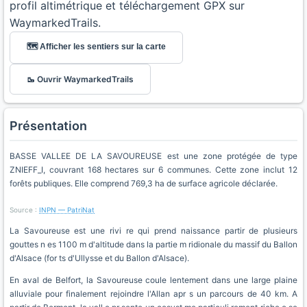
profil altimétrique et téléchargement GPX sur
WaymarkedTrails.
🗺️ Afficher les sentiers sur la carte
🥾 Ouvrir WaymarkedTrails
Présentation
BASSE VALLEE DE LA SAVOUREUSE est une zone protégée de type
ZNIEFF_I, couvrant 168 hectares sur 6 communes. Cette zone inclut 12
forêts publiques. Elle comprend 769,3 ha de surface agricole déclarée.
Source :
INPN — PatriNat
La Savoureuse est une rivi re qui prend naissance partir de plusieurs
gouttes n es 1100 m d'altitude dans la partie m ridionale du massif du Ballon
d'Alsace (for ts d'Ullysse et du Ballon d'Alsace).
En aval de Belfort, la Savoureuse coule lentement dans une large plaine
alluviale pour finalement rejoindre l'Allan apr s un parcours de 40 km. A