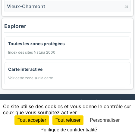
Vieux-Charmont
25
Explorer
Toutes les zones protégées
Index des sites Natura 2000
Carte interactive
Voir cette zone sur la carte
AgriMap — Données agricoles ouvertes
|
Carte
|
Communes
|
Ce site utilise des cookies et vous donne le contrôle sur
Appellations
|
Regions
|
Cultures
|
Zones protégées
|
Forets
|
ceux que vous souhaitez activer
Littoral
|
Espaces naturels
|
Statistiques
|
Contact
|
Mentions légales
|
Confidentialite
|
CGU
|
CGV
|
Cookies
Tout accepter
Tout refuser
Personnaliser
Sources : IGN, INSEE, Météo-France, SAFER, INRAE, BRGM, INAO, Ministère de
Politique de confidentialité
l'Agriculture