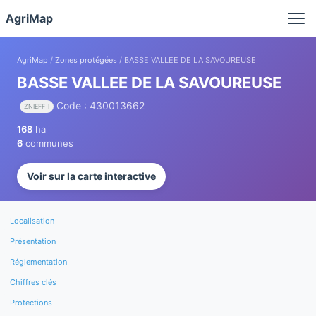
Panneau de gestion des cookies
AgriMap
AgriMap
/
Zones protégées
/ BASSE VALLEE DE LA SAVOUREUSE
BASSE VALLEE DE LA SAVOUREUSE
Code : 430013662
ZNIEFF_I
168
ha
6
communes
Voir sur la carte interactive
Localisation
Présentation
Réglementation
Chiffres clés
Protections