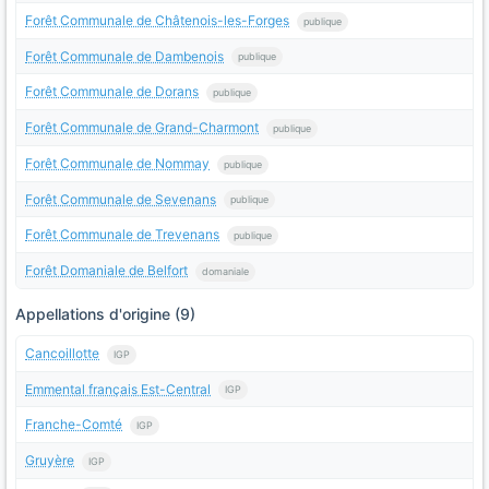
Forêt Communale de Châtenois-les-Forges
publique
Forêt Communale de Dambenois
publique
Forêt Communale de Dorans
publique
Forêt Communale de Grand-Charmont
publique
Forêt Communale de Nommay
publique
Forêt Communale de Sevenans
publique
Forêt Communale de Trevenans
publique
Forêt Domaniale de Belfort
domaniale
Appellations d'origine (9)
Cancoillotte
IGP
Emmental français Est-Central
IGP
Franche-Comté
IGP
Gruyère
IGP